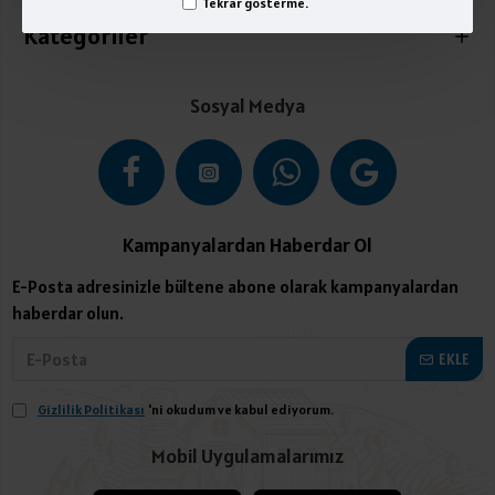
Tekrar gösterme.
Kategoriler
Sosyal Medya
Kampanyalardan Haberdar Ol
E-Posta adresinizle bültene abone olarak kampanyalardan
haberdar olun.
EKLE
Gizlilik Politikası
'ni okudum ve kabul ediyorum.
Mobil Uygulamalarımız