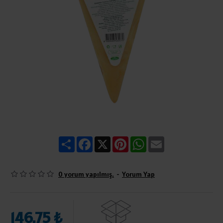
Share
Facebook
X
Pinterest
WhatsApp
Email
0 yorum yapılmış.
-
Yorum Yap
146,75 ₺