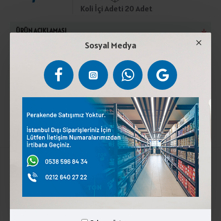
Koli İçi Adeti 20 Adet
ÜRÜN AÇIKLAMASI
Sosyal Medya
Pastörize inek sütü, peynir mayası (şirden),tuz. Kuru
maddede en az %45 süt yağı içerir. 2°C ile 6°C
arasında muhafaza ediniz. Laktoz içerir.
Kurumsal
Üyelik İşlemleri
İletişim