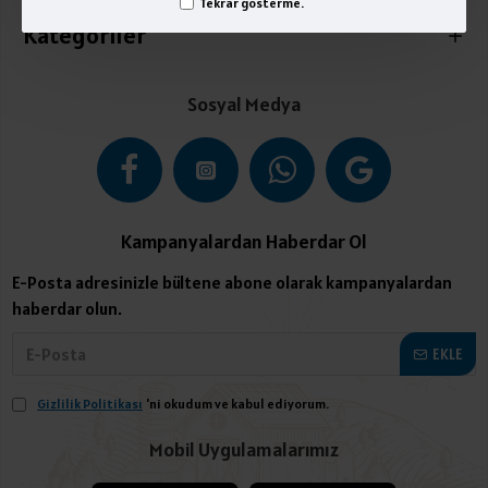
Tekrar gösterme.
Kategoriler
Sosyal Medya
Kampanyalardan Haberdar Ol
E-Posta adresinizle bültene abone olarak kampanyalardan
haberdar olun.
EKLE
Gizlilik Politikası
'ni okudum ve kabul ediyorum.
Mobil Uygulamalarımız