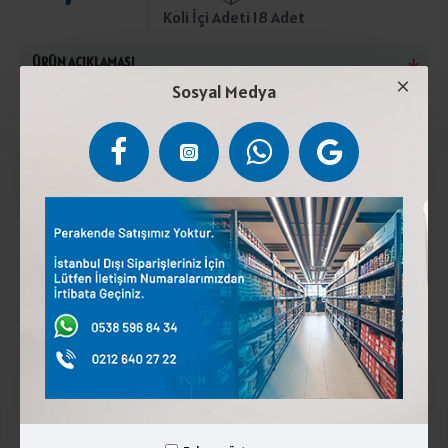
Koli İçi Adeti 18 Adet
ÜRÜN AÇIKLAMASI
Sosyal Medya
Pastörize inek sütü, stabilizör (kalsiyum klorür),
peynir mayası, tuz, kültür.2 ile 4 °C muhafaza ediniz
Laktoz içerir.
Kurumsal
Üyelik İşlemleri
İletişim