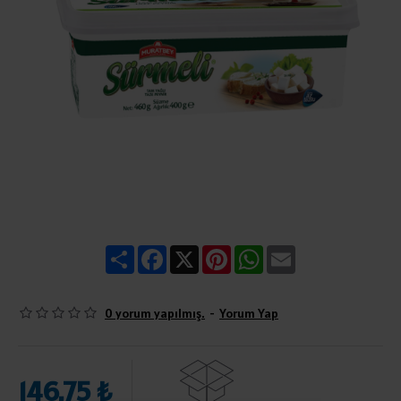
Share
Facebook
X
Pinterest
WhatsApp
Email
0 yorum yapılmış.
-
Yorum Yap
146,75 ₺