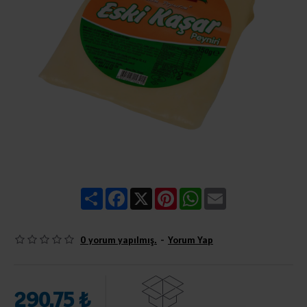
Share
Facebook
X
Pinterest
WhatsApp
Email
0 yorum yapılmış.
-
Yorum Yap
290,75 ₺