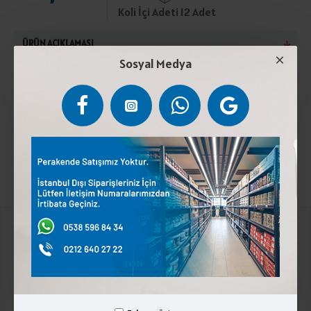
Koli İçi Adeti 12 Adet
ÜRÜN AÇIKLAMASI
Sosyal Medya
Pastörize inek sütü,tuz,peynir mayası. Türk Gıda
Kodeksine uygun üretilmiştir. 2°C ile 4°C arasında
saklayınız. Laktoz içerir.
Kurumsal
Üyelik İşlemleri
İletişim