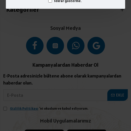
Tekrar gösterme.
Kategoriler
Sosyal Medya
Kampanyalardan Haberdar Ol
E-Posta adresinizle bültene abone olarak kampanyalardan
haberdar olun.
EKLE
Gizlilik Politikası
'ni okudum ve kabul ediyorum.
Mobil Uygulamalarımız