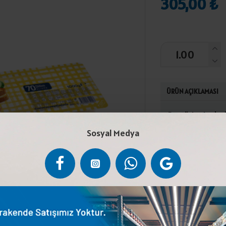
305,00 ₺
ÜRÜN AÇIKLAMASI
Pastörize inek s
sitrat, sodyum f
Sosyal Medya
Gıda Kodeksi Peyn
arasında muhafaza