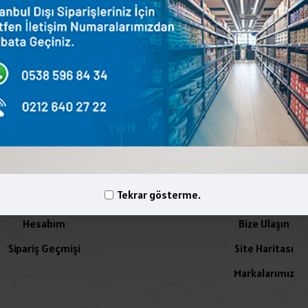
terest
WhatsApp
Email
yelik İşlemleri
İletişim
Tekrar gösterme.
Hesabım
Bize Ulaşın
Sipariş Geçmişi
Site Haritası
Markalarımız