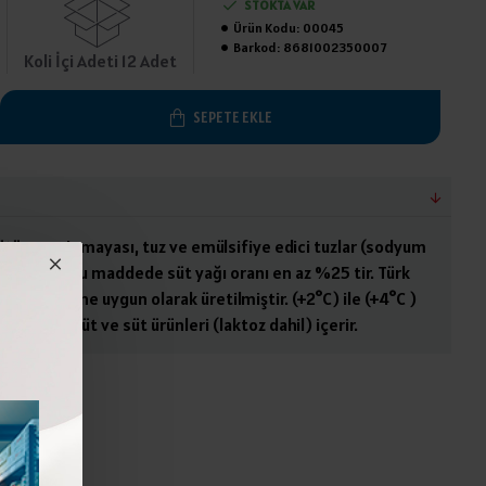
STOKTA VAR
Ürün Kodu:
00045
Barkod:
8681002350007
Koli İçi Adeti 12 Adet
SEPETE EKLE
ütü, peynir mayası, tuz ve emülsifiye edici tuzlar (sodyum
osfat). Kuru maddede süt yağı oranı en az %25 tir. Türk
ir Tebliğine uygun olarak üretilmiştir. (+2°C) ile (+4°C )
 ediniz. Süt ve süt ürünleri (laktoz dahil) içerir.