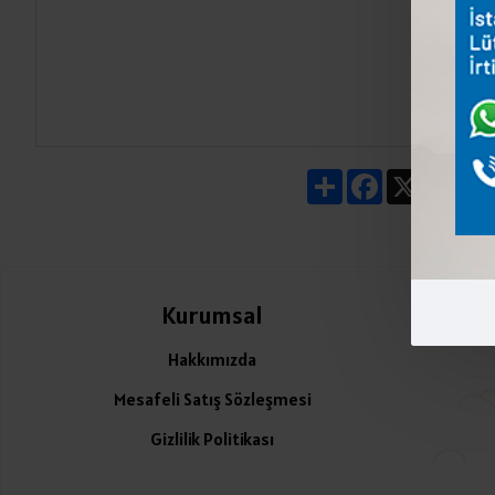
Share
Facebook
X
Pin
Kurumsal
Ü
Hakkımızda
Mesafeli Satış Sözleşmesi
Gizlilik Politikası