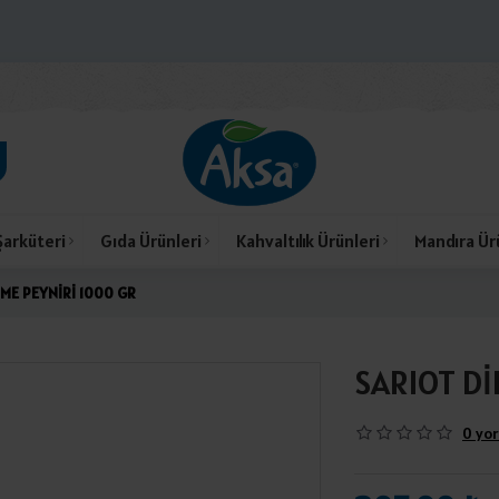
Şarküteri
Gıda Ürünleri
Kahvaltılık Ürünleri
Mandıra Ür
TME PEYNİRİ 1000 GR
SARIOT Dİ
0 yor