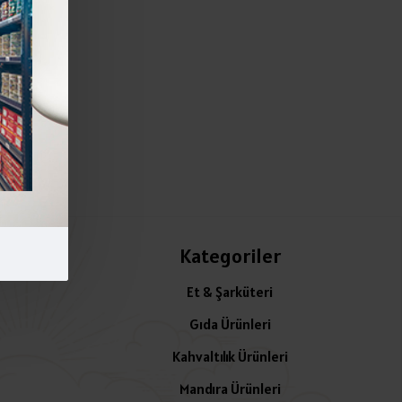
Kategoriler
Et & Şarküteri
Gıda Ürünleri
Kahvaltılık Ürünleri
Mandıra Ürünleri