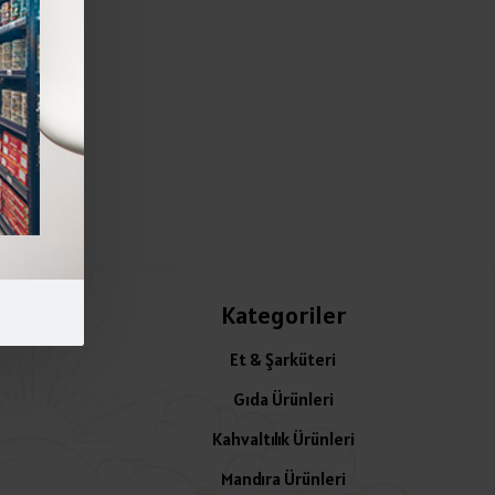
Kategoriler
Et & Şarküteri
Gıda Ürünleri
Kahvaltılık Ürünleri
Mandıra Ürünleri