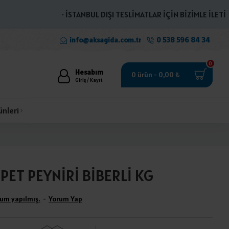
· İSTANBUL DIŞI TESLİMATLAR İÇİN BİZİMLE İLETİŞİME 
info@aksagida.com.tr
0 538 596 84 34
0
Hesabım
0 ürün - 0,00 ₺
Giriş / Kayıt
ünleri
PET PEYNİRİ BİBERLİ KG
um yapılmış.
-
Yorum Yap