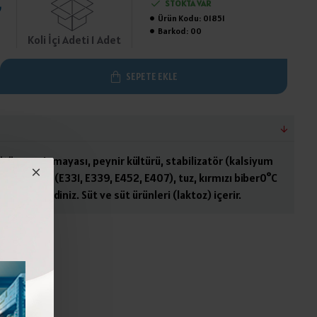
₺
STOKTA VAR
Ürün Kodu:
01851
Barkod:
00
Koli İçi Adeti 1 Adet
SEPETE EKLE
ütü, peynir mayası, peynir kültürü, stabilizatör (kalsiyum
ye edici tuz (E331, E339, E452, E407), tuz, kırmızı biber0°C
muhafaza ediniz. Süt ve süt ürünleri (laktoz) içerir.