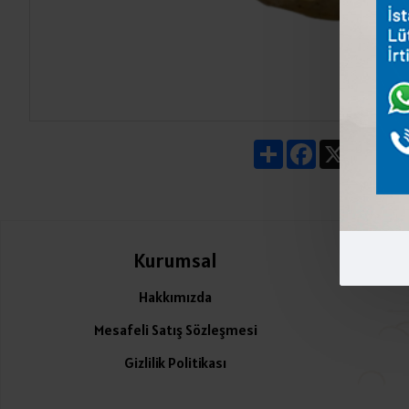
Share
Facebook
X
Pin
Kurumsal
Ü
Hakkımızda
Mesafeli Satış Sözleşmesi
Gizlilik Politikası