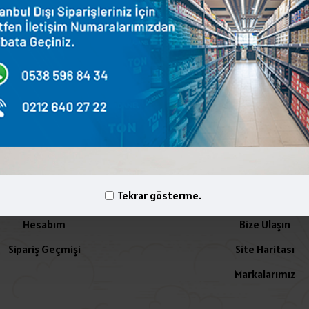
terest
WhatsApp
Email
yelik İşlemleri
İletişim
Tekrar gösterme.
Hesabım
Bize Ulaşın
Sipariş Geçmişi
Site Haritası
Markalarımız