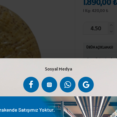
1.890,00 
1 Kg: 420,00 ₺
ÜRÜN AÇIKLAMASI
Pastörize inek s
klorür), emülsifi
Sosyal Medya
ile 4°C arasında 