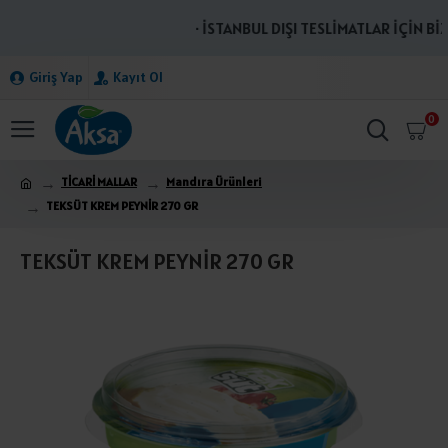
· İSTANBUL DIŞI TESLİMATLAR İÇİN BİZİ
Giriş Yap
Kayıt Ol
0
TİCARİ MALLAR
Mandıra Ürünleri
TEKSÜT KREM PEYNİR 270 GR
TEKSÜT KREM PEYNİR 270 GR