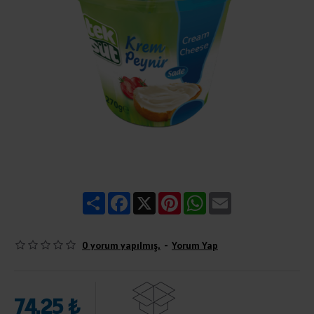
Share
Facebook
X
Pinterest
WhatsApp
Email
0 yorum yapılmış.
-
Yorum Yap
74,25 ₺