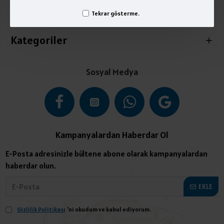
Tekrar gösterme.
İletişim
Kategoriler
Sosyal Medya
Kampanyalardan Haberdar Ol
E-Posta adresinizle bültene abone olarak kampanyalardan
haberdar olun.
EKLE
Gizlilik Politikası
'ni okudum ve kabul ediyorum.