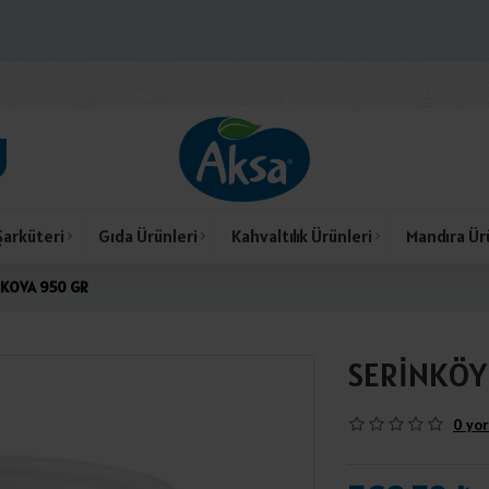
Şarküteri
Gıda Ürünleri
Kahvaltılık Ürünleri
Mandıra Ür
 KOVA 950 GR
SERİNKÖY
0 yor