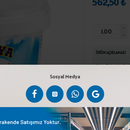
562,50 ₺
ÜRÜN AÇIKLAMASI
Pastörize inek s
Türk Gıda Kodeksi
Sosyal Medya
tebliğine uygun o
Laktoz İçerir.