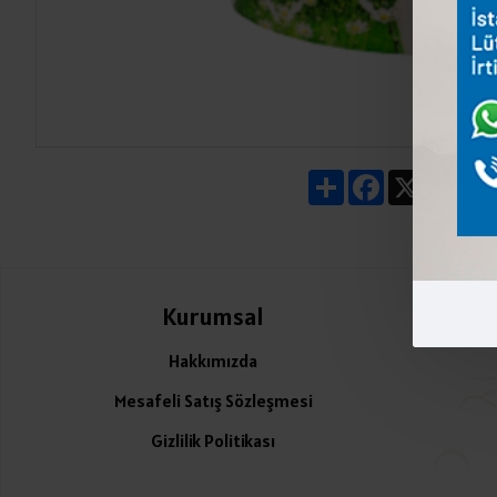
Share
Facebook
X
Pin
Kurumsal
Ü
Hakkımızda
Mesafeli Satış Sözleşmesi
Gizlilik Politikası