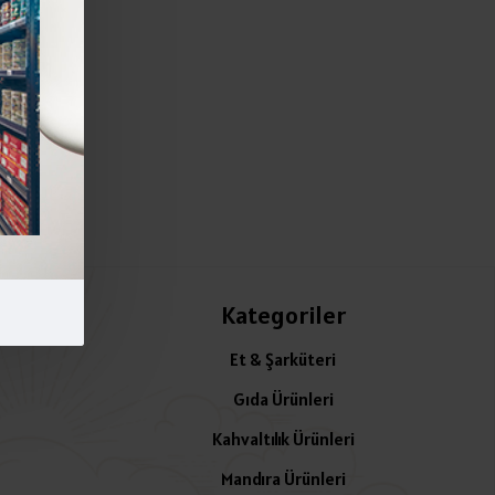
Kategoriler
Et & Şarküteri
Gıda Ürünleri
Kahvaltılık Ürünleri
Mandıra Ürünleri