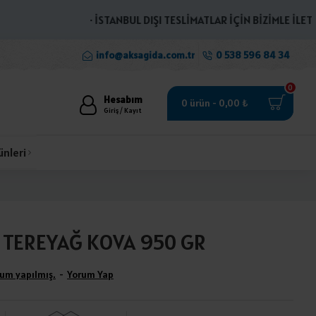
· İSTANBUL DIŞI TESLİMATLAR İÇİN BİZİMLE İLETİŞİME
info@aksagida.com.tr
0 538 596 84 34
0
Hesabım
0 ürün - 0,00 ₺
Giriş / Kayıt
ünleri
 TEREYAĞ KOVA 950 GR
um yapılmış.
-
Yorum Yap