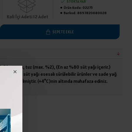
STOKTA VAR
Ürün Kodu:
02275
Barkod:
8697820680028
Koli İçi Adeti 12 Adet
SEPETE EKLE
ütü kreması, tuz (max. %2), (En az %80 süt yağı içerir.)
 Tereyağı, süt yağı esesalı sürülebilir ürünler ve sade yağ
larak üretilmiştir. (+4°C)nin altında muhafaza ediniz.