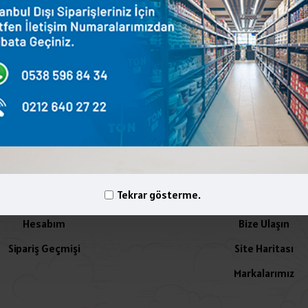
terest
WhatsApp
Email
yelik İşlemleri
İletişim
Tekrar gösterme.
Hesabım
Bize Ulaşın
Sipariş Geçmişi
Site Haritası
Markalarımız