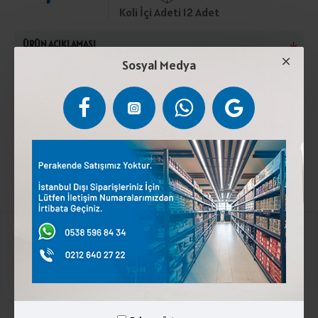
Koli İçi Adeti 12 Adet
ÜRÜN AÇIKLAMASI
Sosyal Medya
Pastörize inek sütü kreması, tereyağı kültürü,
Renklendirici (beta karoten), tuz eklenmemiştir.En
fazla 4°Cde muhafaza ediniz. Süt içerir.
Kurumsal
Üyelik İşlemleri
İletişim