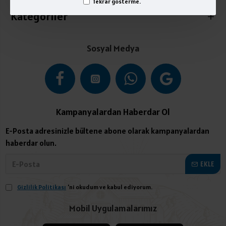
Tekrar gösterme.
Kategoriler
Sosyal Medya
Kampanyalardan Haberdar Ol
E-Posta adresinizle bültene abone olarak kampanyalardan
haberdar olun.
EKLE
Gizlilik Politikası
'ni okudum ve kabul ediyorum.
Mobil Uygulamalarımız