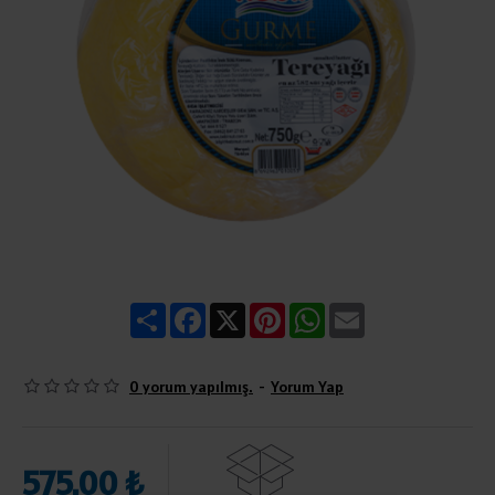
Share
Facebook
X
Pinterest
WhatsApp
Email
0 yorum yapılmış.
-
Yorum Yap
575,00 ₺