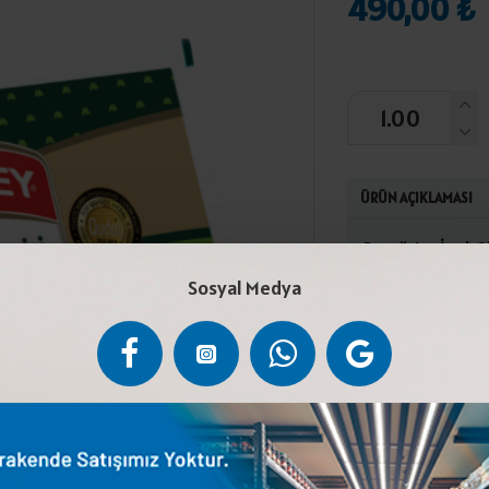
490,00 ₺
ÜRÜN AÇIKLAMASI
Pastörize İnek Sü
%45tir.(+2°C) il
Sosyal Medya