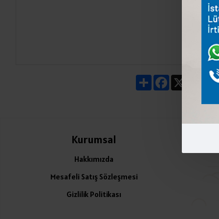
Share
Facebook
X
Pin
Kurumsal
Ü
Hakkımızda
Mesafeli Satış Sözleşmesi
Gizlilik Politikası