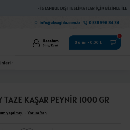
· İSTANBUL DIŞI TESLİMATLAR İÇİN BİZİMLE İLETİŞİM
info@aksagida.com.tr
0 538 596 84 34
0
Hesabım
0 ürün - 0,00 ₺
Giriş / Kayıt
ünleri
 TAZE KAŞAR PEYNİR 1000 GR
um yapılmış.
-
Yorum Yap