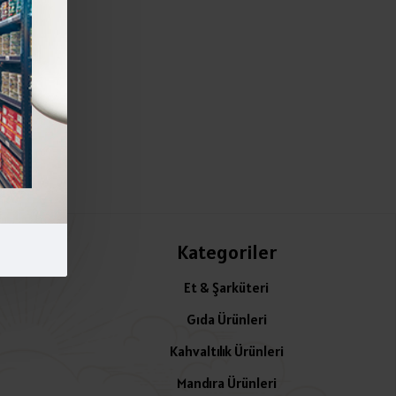
Kategoriler
Et & Şarküteri
Gıda Ürünleri
Kahvaltılık Ürünleri
Mandıra Ürünleri