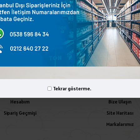
terest
WhatsApp
Email
yelik İşlemleri
İletişim
Tekrar gösterme.
Hesabım
Bize Ulaşın
Sipariş Geçmişi
Site Haritası
Markalarımız