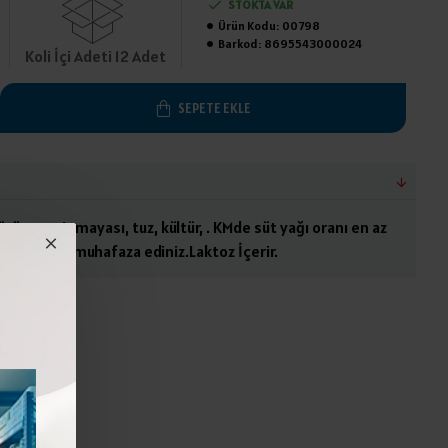
STOKTA VAR
Ürün Kodu:
00798
Barkod:
8695543000024
Koli İçi Adeti 12 Adet
SEPETE EKLE
tü, peynir mayası, tuz, kültür, . KMde süt yağı oranı en az
e (+4°C) de muhafaza ediniz.Laktoz İçerir.