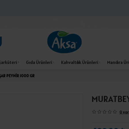
Şarküteri
Gıda Ürünleri
Kahvaltılık Ürünleri
Mandıra Ür
AR PEYNİR 1000 GR
MURATBEY
0 yor