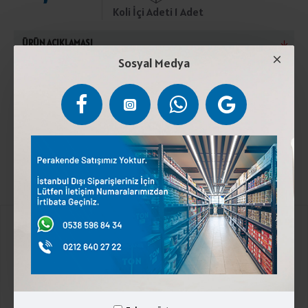
Koli İçi Adeti 1 Adet
ÜRÜN AÇIKLAMASI
Sosyal Medya
Pastörize inek sütü, stabilizatör(E 509), tuz,peynir
mayası, peynir kültürü,koruyucu (E202).2°C ile 4°C
arasında saklayınız. Laktoz içerir.
Kurumsal
Üyelik İşlemleri
İletişim