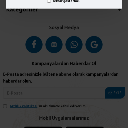
Tekrar gösterme.
Kategoriler
Sosyal Medya
Kampanyalardan Haberdar Ol
E-Posta adresinizle bültene abone olarak kampanyalardan
haberdar olun.
EKLE
Gizlilik Politikası
'ni okudum ve kabul ediyorum.
Mobil Uygulamalarımız