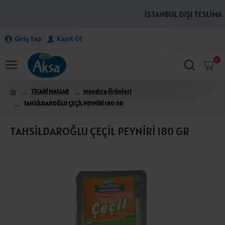
· İSTANBUL DIŞI TESLİMAT
Giriş Yap
Kayıt Ol
0
TİCARİ MALLAR
Mandıra Ürünleri
TAHSİLDAROĞLU ÇEÇİL PEYNİRİ 180 GR
TAHSİLDAROĞLU ÇEÇİL PEYNİRİ 180 GR