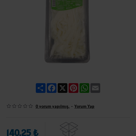
Share
Facebook
X
Pinterest
WhatsApp
Email
0 yorum yapılmış.
-
Yorum Yap
140,25 ₺