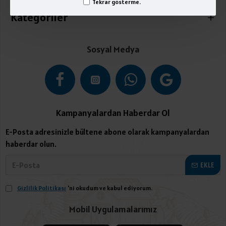
Tekrar gösterme.
Kategoriler
Sosyal Medya
Kampanyalardan Haberdar Ol
E-Posta adresinizle bültene abone olarak kampanyalardan
haberdar olun.
EKLE
Gizlilik Politikası
'ni okudum ve kabul ediyorum.
Mobil Uygulamalarımız