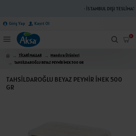
· İSTANBUL DIŞI TESLİMATL
Giriş Yap
Kayıt Ol
0
TİCARİ MALLAR
Mandıra Ürünleri
TAHSİLDAROĞLU BEYAZ PEYNİR İNEK 500 GR
TAHSİLDAROĞLU BEYAZ PEYNİR İNEK 500
GR