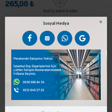
265,00 ₺
Koli İçi Adeti 6 Adet
ÜRÜN AÇIKLAMASI
Sosyal Medya
Pastörize inek sütü, peynir mayası ve tuz.2°C ile 4°C
arasında saklayınız. Laktoz İçerir.
Kurumsal
Üyelik İşlemleri
İletişim