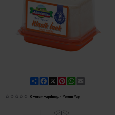
Share
Facebook
X
Pinterest
WhatsApp
Email
0 yorum yapılmış.
-
Yorum Yap