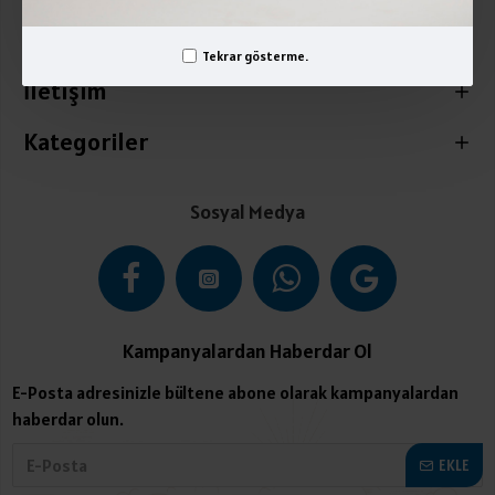
Üyelik İşlemleri
Tekrar gösterme.
İletişim
Kategoriler
Sosyal Medya
Kampanyalardan Haberdar Ol
E-Posta adresinizle bültene abone olarak kampanyalardan
haberdar olun.
EKLE