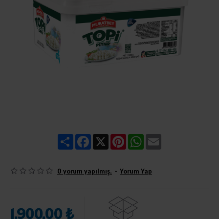
Share
Facebook
X
Pinterest
WhatsApp
Email
0 yorum yapılmış.
-
Yorum Yap
1.900,00 ₺