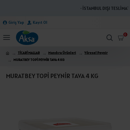
· İSTANBUL DIŞI TESLİMATL
Giriş Yap
Kayıt Ol
0
TİCARİ MALLAR
Mandıra Ürünleri
Yöresel Peynir
MURATBEY TOPİ PEYNİR TAVA 4 KG
MURATBEY TOPİ PEYNİR TAVA 4 KG