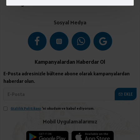
Kategoriler
Sosyal Medya
Kampanyalardan Haberdar Ol
E-Posta adresinizle bültene abone olarak kampanyalardan
haberdar olun.
EKLE
Gizlilik Politikası
'ni okudum ve kabul ediyorum.
Mobil Uygulamalarımız