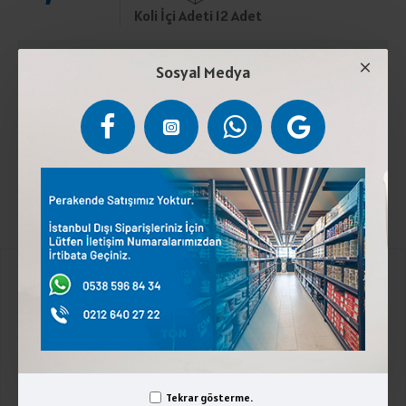
Koli İçi Adeti 12 Adet
ÜRÜN AÇIKLAMASI
Sosyal Medya
Pastörize inek sütü, peynir mayası, peynir kültürü,
tuz.0-4 °C de muhafaza ediniz. Laktoz içerir.
Kurumsal
Üyelik İşlemleri
İletişim
Tekrar gösterme.