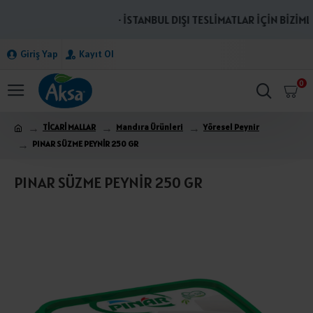
· İSTANBUL DIŞI TESLİMATLAR İÇİN BİZİMLE
Giriş Yap
Kayıt Ol
0
TİCARİ MALLAR
Mandıra Ürünleri
Yöresel Peynir
PINAR SÜZME PEYNİR 250 GR
PINAR SÜZME PEYNİR 250 GR