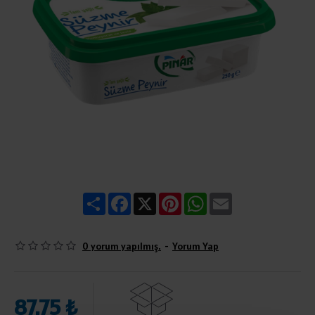
Share
Facebook
X
Pinterest
WhatsApp
Email
0 yorum yapılmış.
-
Yorum Yap
87,75 ₺