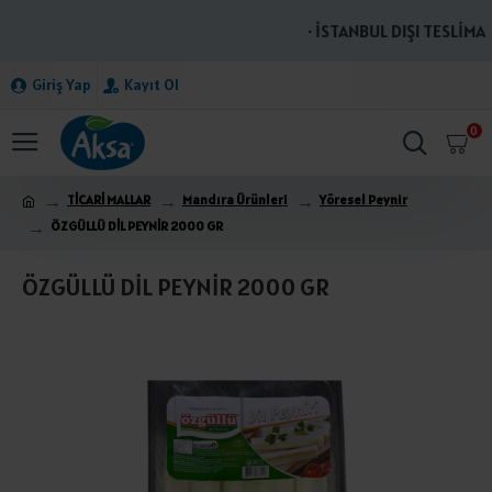
· İSTANBUL DIŞI TESLİMATL
Giriş Yap
Kayıt Ol
0
TİCARİ MALLAR
Mandıra Ürünleri
Yöresel Peynir
ÖZGÜLLÜ DİL PEYNİR 2000 GR
ÖZGÜLLÜ DİL PEYNİR 2000 GR