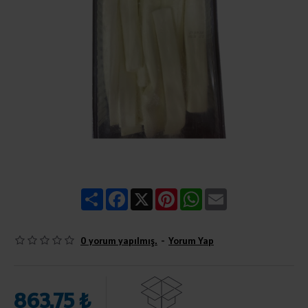
Share
Facebook
X
Pinterest
WhatsApp
Email
0 yorum yapılmış.
-
Yorum Yap
863,75 ₺