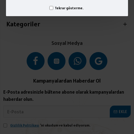
Tekrar gösterme.
İletişim
Kategoriler
Sosyal Medya
Kampanyalardan Haberdar Ol
E-Posta adresinizle bültene abone olarak kampanyalardan
haberdar olun.
EKLE
Gizlilik Politikası
'ni okudum ve kabul ediyorum.