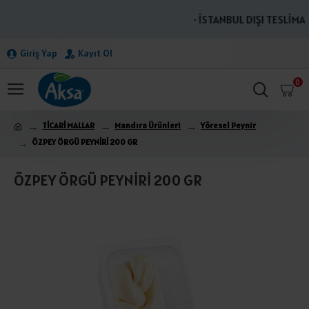
· İSTANBUL DIŞI TESLİMAT
Giriş Yap
Kayıt Ol
0
TİCARİ MALLAR
Mandıra Ürünleri
Yöresel Peynir
ÖZPEY ÖRGÜ PEYNİRİ 200 GR
ÖZPEY ÖRGÜ PEYNİRİ 200 GR