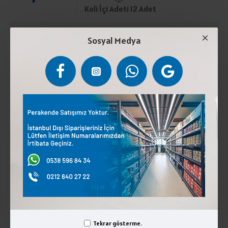
Koli İçi Adeti 12 Adet
ÜRÜN AÇIKLAMASI
Sosyal Medya
Pastörize inek sütü, peynir mayası, peynir kültürü, tuz.
4°C ile 6°C arasında muhafaza ediniz.Laktoz içerir.
Kurumsal
Üyelik İşlemleri
İletişim
Tekrar gösterme.