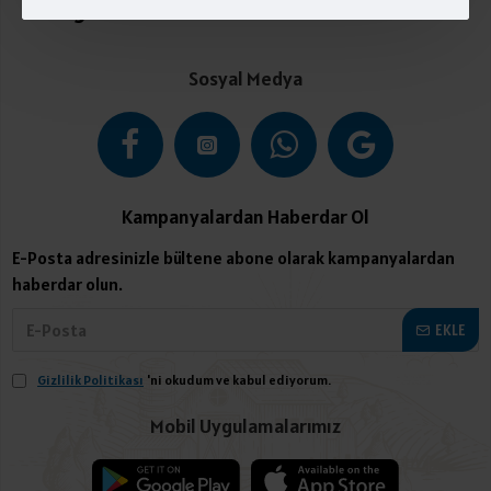
Kategoriler
Sosyal Medya
Kampanyalardan Haberdar Ol
E-Posta adresinizle bültene abone olarak kampanyalardan
haberdar olun.
EKLE
Gizlilik Politikası
'ni okudum ve kabul ediyorum.
Mobil Uygulamalarımız