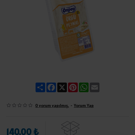
Share
Facebook
X
Pinterest
WhatsApp
Email
0 yorum yapılmış.
-
Yorum Yap
140,00 ₺