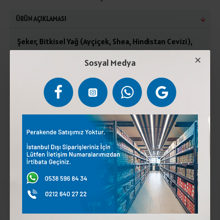
ÜRÜN AÇIKLAMASI
Şeker, Bitkisel Yağ (Ayçiçek, Shea, Hindistan Cevizi),
Fındık (%13), Yağsız Süt Tozu, Kakao Tozu (%7), Peynir
Sosyal Medya
Altı Suyu Tozu, Laktoz, Emülgatör (Ayçiçek Lesitini),
Doğal Aroma Verici (Vanilya).Serin ve kuru yerde
muhafaza ediniz. Güneş ışığından koruyunuz . Fındık ve
laktoz içerir. Eser miktarda sert kabuklu meyveler ve
yerfıstığı içerebilir.
Kurumsal