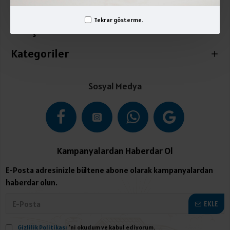
Üyelik İşlemleri
Tekrar gösterme.
İletişim
Kategoriler
Sosyal Medya
Kampanyalardan Haberdar Ol
E-Posta adresinizle bültene abone olarak kampanyalardan
haberdar olun.
EKLE
Gizlilik Politikası
'ni okudum ve kabul ediyorum.