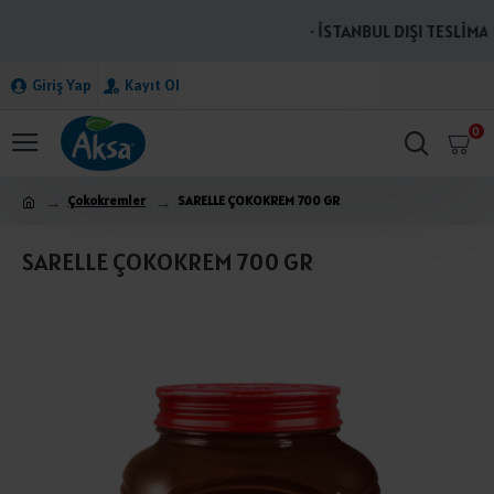
· İSTANBUL DIŞI TESLİMAT
Giriş Yap
Kayıt Ol
0
Çokokremler
SARELLE ÇOKOKREM 700 GR
SARELLE ÇOKOKREM 700 GR