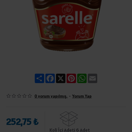
Share
Facebook
X
Pinterest
WhatsApp
Email
0 yorum yapılmış.
-
Yorum Yap
252,75 ₺
Koli İçi Adeti 6 Adet