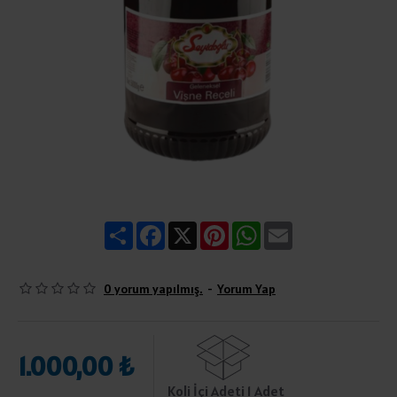
Share
Facebook
X
Pinterest
WhatsApp
Email
0 yorum yapılmış.
-
Yorum Yap
1.000,00 ₺
Koli İçi Adeti 1 Adet