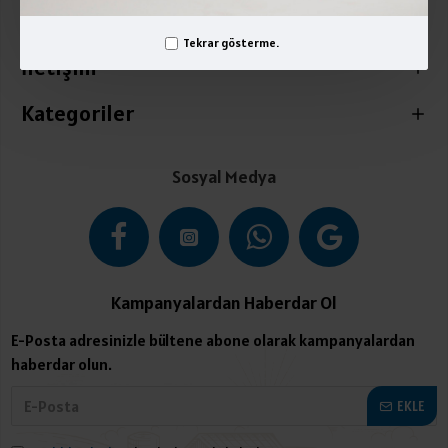
Üyelik İşlemleri
Tekrar gösterme.
İletişim
Kategoriler
Sosyal Medya
Kampanyalardan Haberdar Ol
E-Posta adresinizle bültene abone olarak kampanyalardan
haberdar olun.
EKLE