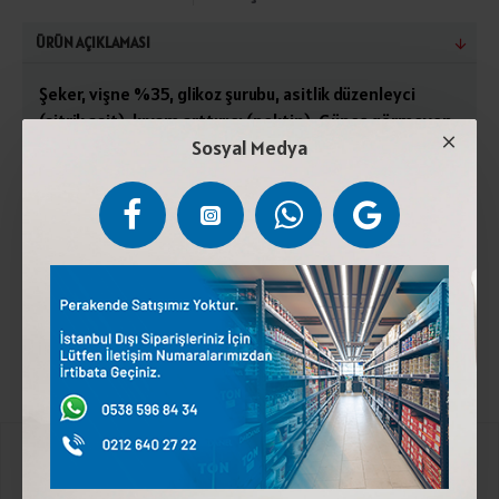
ÜRÜN AÇIKLAMASI
Şeker, vişne %35, glikoz şurubu, asitlik düzenleyci
(sitrik asit), kıvam arttırıcı (pektin). Güneş görmeyen,
Sosyal Medya
serin ve kuru yerde saklayınız. Açıldıktan sonra
buzdolabında saklayınız. Türk Gıda Kodeksine uygun
üretilmiştir.
Etiketler:
SEYİDOĞLU REÇEL VİŞNE 5 KG
Kurumsal