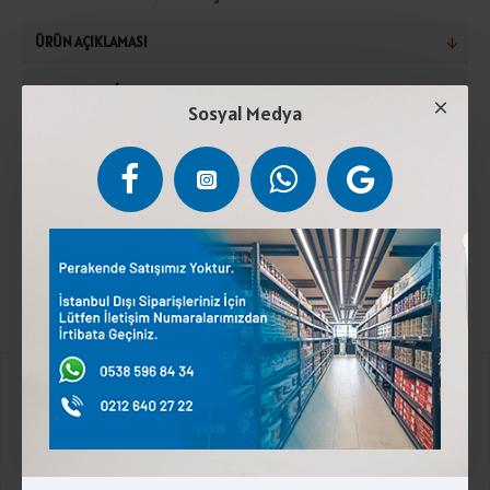
ÜRÜN AÇIKLAMASI
Pastörize İnek Sütü,Peynir Mayası,Tuz Ve Emfülsiye
Sosyal Medya
Edici Tuzlar(Sodyum Sitrat, Sodyum Fosfat). Kuru
maddede en az %45 süt yağı içerir. Türk Gıda Kodeksi
tebliğine uygun üretilmiştir. (+2°C) ile (+4°C) arasında
muhafaza edilmelidir.Laktoz İçerir.
Kurumsal
Üyelik İşlemleri