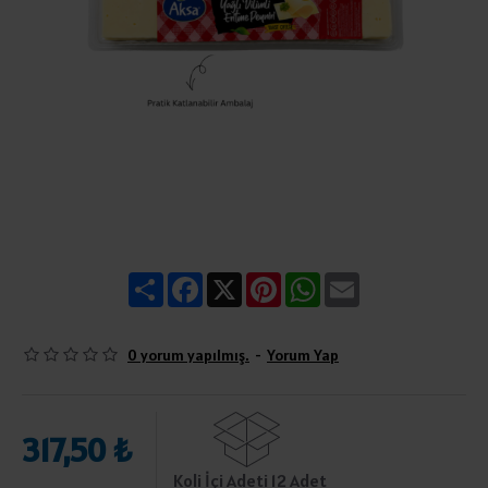
Share
Facebook
X
Pinterest
WhatsApp
Email
0 yorum yapılmış.
-
Yorum Yap
317,50 ₺
Koli İçi Adeti 12 Adet