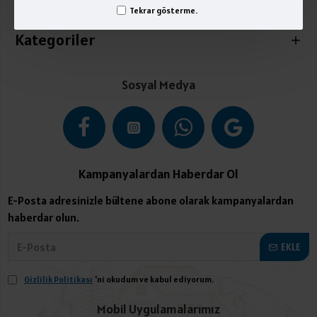
İletişim
Tekrar gösterme.
Kategoriler
Sosyal Medya
Kampanyalardan Haberdar Ol
E-Posta adresinizle bültene abone olarak kampanyalardan
haberdar olun.
EKLE
Gizlilik Politikası
'ni okudum ve kabul ediyorum.
Mobil Uygulamalarımız