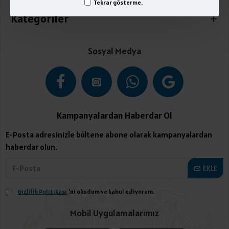
Tekrar gösterme.
Kategoriler
Sosyal Medya
Kampanyalardan Haberdar Ol
E-Posta adresinizle bültene abone olarak kampanyalardan
haberdar olun.
EKLE
Gizlilik Politikası
'ni okudum ve kabul ediyorum.
Mobil Uygulamalarımız