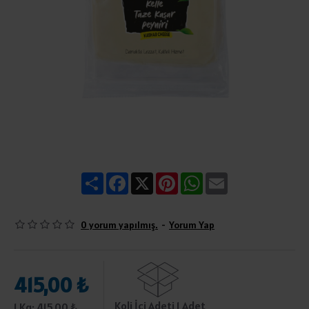
Share
Facebook
X
Pinterest
WhatsApp
Email
0 yorum yapılmış.
-
Yorum Yap
415,00 ₺
Koli İçi Adeti 1 Adet
1 Kg: 415,00 ₺