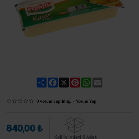
Share
Facebook
X
Pinterest
WhatsApp
Email
0 yorum yapılmış.
-
Yorum Yap
840,00 ₺
Koli İçi Adeti 6 Adet