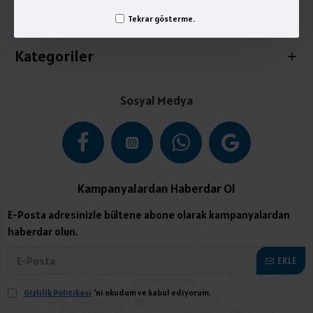
Tekrar gösterme.
İletişim
Kategoriler
Sosyal Medya
Kampanyalardan Haberdar Ol
E-Posta adresinizle bültene abone olarak kampanyalardan
haberdar olun.
EKLE
Gizlilik Politikası
'ni okudum ve kabul ediyorum.