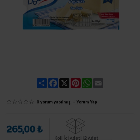
Share
Facebook
X
Pinterest
WhatsApp
Email
0 yorum yapılmış.
-
Yorum Yap
265,00 ₺
Koli İçi Adeti 12 Adet