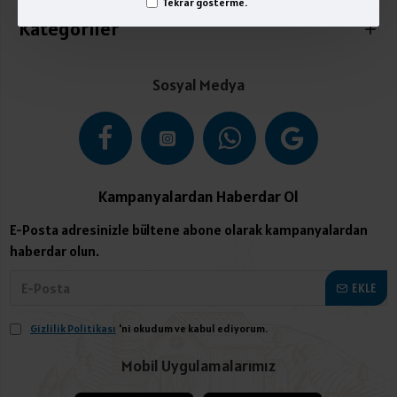
Tekrar gösterme.
Kategoriler
Sosyal Medya
Kampanyalardan Haberdar Ol
E-Posta adresinizle bültene abone olarak kampanyalardan
haberdar olun.
EKLE
Gizlilik Politikası
'ni okudum ve kabul ediyorum.
Mobil Uygulamalarımız