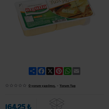
Share
Facebook
X
Pinterest
WhatsApp
Email
0 yorum yapılmış.
-
Yorum Yap
164,25 ₺