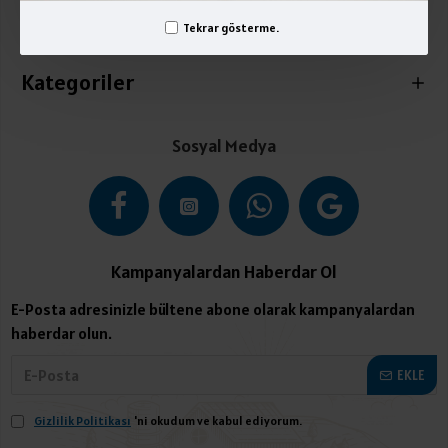
Tekrar gösterme.
İletişim
Kategoriler
Sosyal Medya
Kampanyalardan Haberdar Ol
E-Posta adresinizle bültene abone olarak kampanyalardan
haberdar olun.
EKLE
Gizlilik Politikası
'ni okudum ve kabul ediyorum.