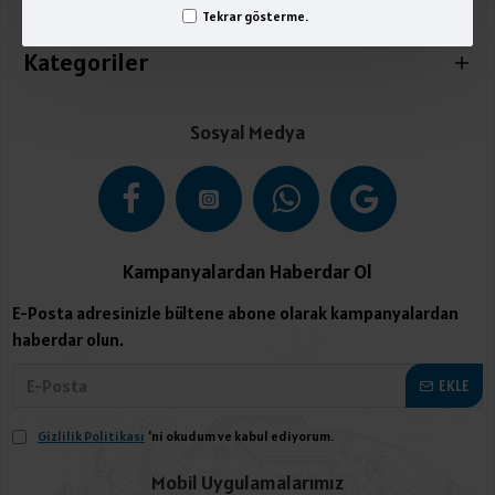
İletişim
Tekrar gösterme.
Kategoriler
Sosyal Medya
Kampanyalardan Haberdar Ol
E-Posta adresinizle bültene abone olarak kampanyalardan
haberdar olun.
EKLE
Gizlilik Politikası
'ni okudum ve kabul ediyorum.
Mobil Uygulamalarımız