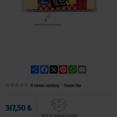
Share
Facebook
X
Pinterest
WhatsApp
Email
0 yorum yapılmış.
-
Yorum Yap
317,50 ₺
Koli İçi Adeti 12 Adet