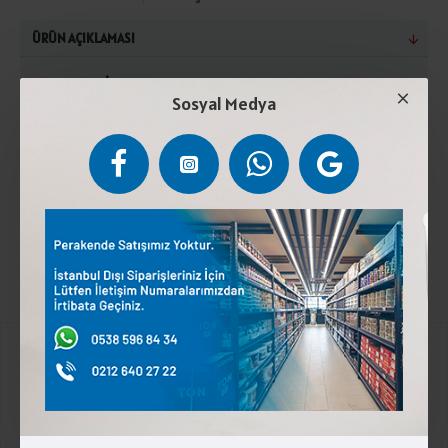
ÜRÜN AÇIKLAMASI
Pastörize İnek Sütü,Peynir Mayası,Tuz Ve Emfülsiye
Sosyal Medya
Edici Tuzlar(Sodyum Sitrat, Sodyum Fosfat). Kuru
maddede en az %45 süt yağı içerir. Türk Gıda Kodeksi
tebliğine uygun üretilmiştir. (+2°C) ile (+4°C) arasında
muhafaza edilmelidir.Laktoz İçerir.
Kurumsal
Üyelik İşlemleri