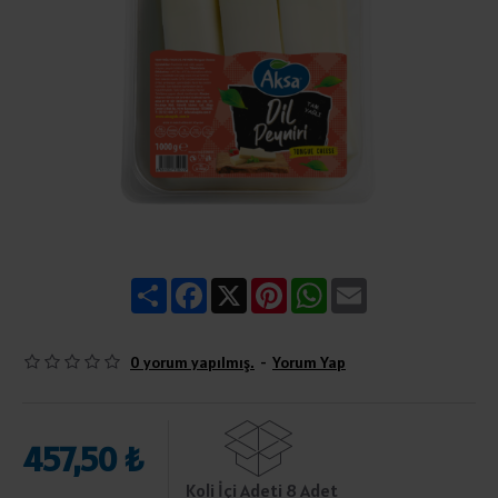
Share
Facebook
X
Pinterest
WhatsApp
Email
0 yorum yapılmış.
-
Yorum Yap
457,50 ₺
Koli İçi Adeti 8 Adet