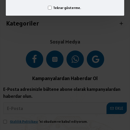
Tekrar gösterme.
İletişim
Kategoriler
Sosyal Medya
Kampanyalardan Haberdar Ol
E-Posta adresinizle bültene abone olarak kampanyalardan
haberdar olun.
EKLE
Gizlilik Politikası
'ni okudum ve kabul ediyorum.