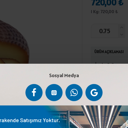
720,00 ₺
1 Kg: 720,00 ₺
ÜRÜN AÇIKLAMASI
İnek sütü, maya 
üretilmiştir.4°C 
Sosyal Medya
(laktoz dahil) içe