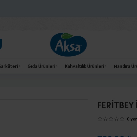
Şarküteri
Gıda Ürünleri
Kahvaltılık Ürünleri
Mandıra Ür
FERİTBEY 
0 yor