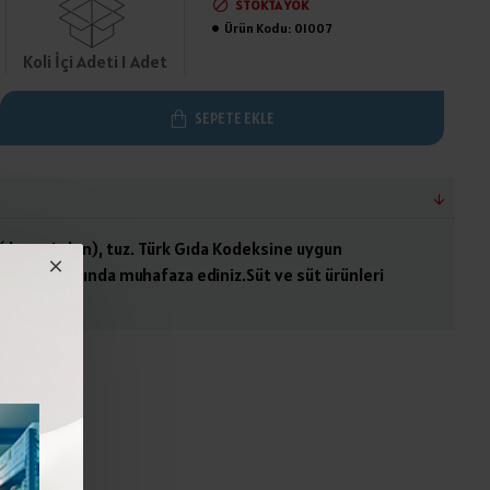
STOKTA YOK
Ürün Kodu:
01007
Koli İçi Adeti 1 Adet
SEPETE EKLE
(dana şirden), tuz. Türk Gıda Kodeksine uygun
ile 10°C arasında muhafaza ediniz.Süt ve süt ürünleri
rir.