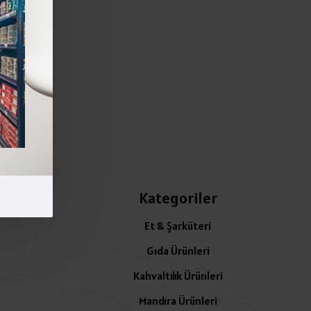
Kategoriler
Et & Şarküteri
Gıda Ürünleri
Kahvaltılık Ürünleri
Mandıra Ürünleri