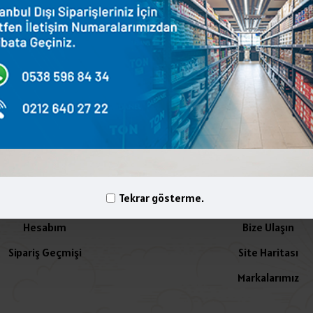
terest
WhatsApp
Email
yelik İşlemleri
İletişim
Tekrar gösterme.
Hesabım
Bize Ulaşın
Sipariş Geçmişi
Site Haritası
Markalarımız