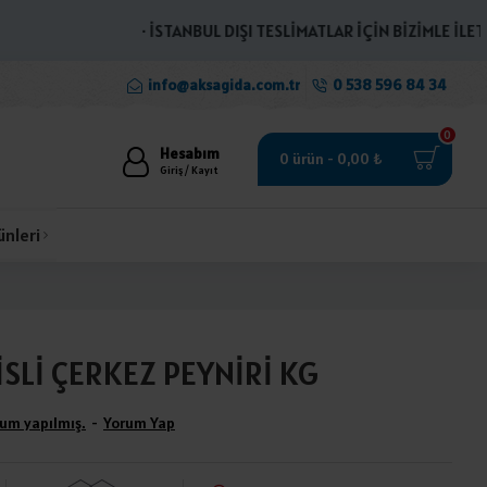
· İSTANBUL DIŞI TESLİMATLAR İÇİN BİZİMLE İLETİŞİME
info@aksagida.com.tr
0 538 596 84 34
0
Hesabım
0 ürün - 0,00 ₺
Giriş / Kayıt
ünleri
İSLİ ÇERKEZ PEYNİRİ KG
um yapılmış.
-
Yorum Yap