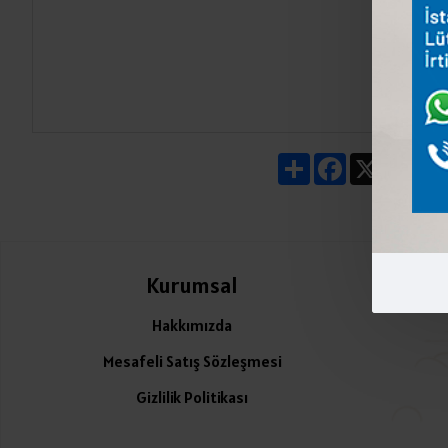
Share
Facebook
X
Pin
Kurumsal
Ü
Hakkımızda
Mesafeli Satış Sözleşmesi
Gizlilik Politikası