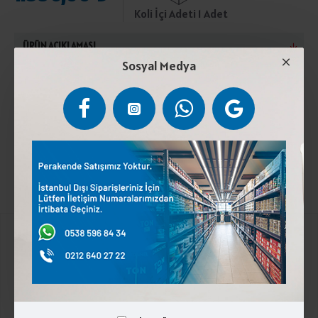
Koli İçi Adeti 1 Adet
ÜRÜN AÇIKLAMASI
Sosyal Medya
Çiğ inek sütü, maya ve peynir altı suyu ilave edilerek
üretilmiştir.0°C ile 4°C arasında buzdolabında
saklayınız.Laktoz içerir.
Kurumsal
Üyelik İşlemleri
İletişim