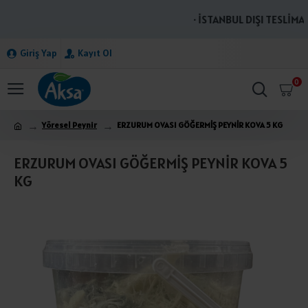
· İSTANBUL DIŞI TESLİMAT
Giriş Yap
Kayıt Ol
0
Yöresel Peynir
ERZURUM OVASI GÖĞERMİŞ PEYNİR KOVA 5 KG
ERZURUM OVASI GÖĞERMİŞ PEYNİR KOVA 5
KG