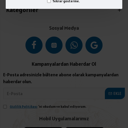
Tekrar gösterme.
Kategoriler
Sosyal Medya
Kampanyalardan Haberdar Ol
E-Posta adresinizle bültene abone olarak kampanyalardan
haberdar olun.
EKLE
Gizlilik Politikası
'ni okudum ve kabul ediyorum.
Mobil Uygulamalarımız