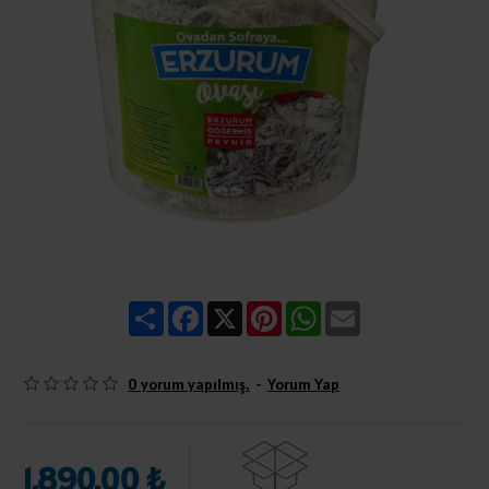
Share
Facebook
X
Pinterest
WhatsApp
Email
0 yorum yapılmış.
-
Yorum Yap
1.890,00 ₺