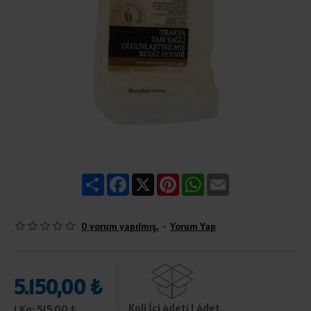
Share
Facebook
X
Pinterest
WhatsApp
Email
0 yorum yapılmış.
-
Yorum Yap
5.150,00 ₺
Koli İçi Adeti 1 Adet
1 Kg: 515,00 ₺