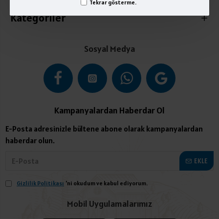
Tekrar gösterme.
Kategoriler
Sosyal Medya
Kampanyalardan Haberdar Ol
E-Posta adresinizle bültene abone olarak kampanyalardan
haberdar olun.
EKLE
Gizlilik Politikası
'ni okudum ve kabul ediyorum.
Mobil Uygulamalarımız