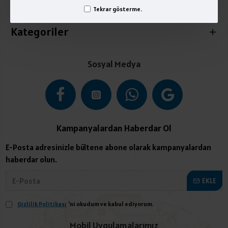
İletişim
Tekrar gösterme.
Kategoriler
Sosyal Medya
Kampanyalardan Haberdar Ol
E-Posta adresinizle bültene abone olarak kampanyalardan
haberdar olun.
EKLE
Gizlilik Politikası
'ni okudum ve kabul ediyorum.
Mobil Uygulamalarımız