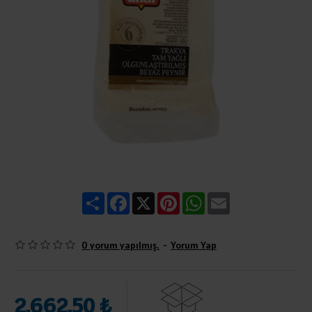
Share
Facebook
X
Pinterest
WhatsApp
Email
0 yorum yapılmış.
-
Yorum Yap
2.662,50 ₺