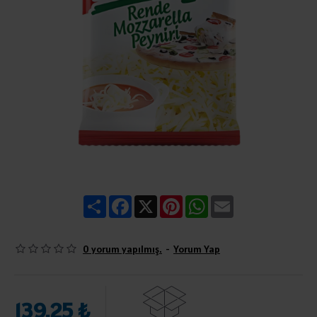
Share
Facebook
X
Pinterest
WhatsApp
Email
0 yorum yapılmış.
-
Yorum Yap
139,25 ₺