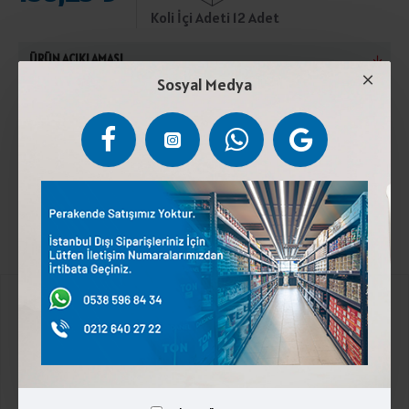
Koli İçi Adeti 12 Adet
ÜRÜN AÇIKLAMASI
Sosyal Medya
Pastörize inek sütü, tuz, peynir kültürü, peynir mayası,
koruyucu (potasyum sorbat).(+4°C) ve (+8°C) arasında
muhafaza ediniz. Laktoz içerir.
Kurumsal
Üyelik İşlemleri
İletişim