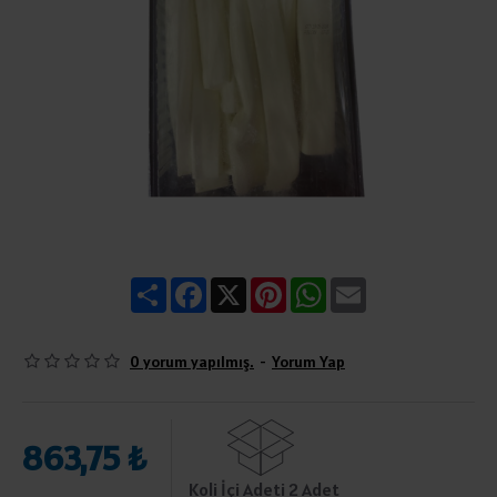
Share
Facebook
X
Pinterest
WhatsApp
Email
0 yorum yapılmış.
-
Yorum Yap
863,75 ₺
Koli İçi Adeti 2 Adet