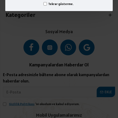
İletişim
Tekrar gösterme.
Kategoriler
Sosyal Medya
Kampanyalardan Haberdar Ol
E-Posta adresinizle bültene abone olarak kampanyalardan
haberdar olun.
EKLE
Gizlilik Politikası
'ni okudum ve kabul ediyorum.
Mobil Uygulamalarımız