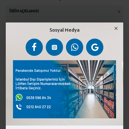
ÜRÜN AÇIKLAMASI
Pastörize inek sütü, tuz (gıda sanayi tuzu), peynir
Sosyal Medya
kültürü, stabilizatör (kalsiyum klorür), peynir mayası,
koruyucu (potasyum sorbat). Kuru maddede en az
%45 süt yağı içerir.(+2°C) ile (+6°C) arasında
muhafaza ediniz. Laktoz içerir.
Kurumsal
Üyelik İşlemleri