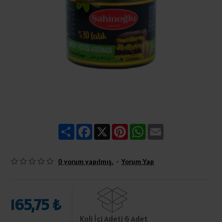
Share
Facebook
X
Pinterest
WhatsApp
Email
0 yorum yapılmış.
-
Yorum Yap
165,75 ₺
Koli İçi Adeti 6 Adet