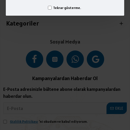
Tekrar gösterme.
İletişim
Kategoriler
Sosyal Medya
Kampanyalardan Haberdar Ol
E-Posta adresinizle bültene abone olarak kampanyalardan
haberdar olun.
EKLE
Gizlilik Politikası
'ni okudum ve kabul ediyorum.