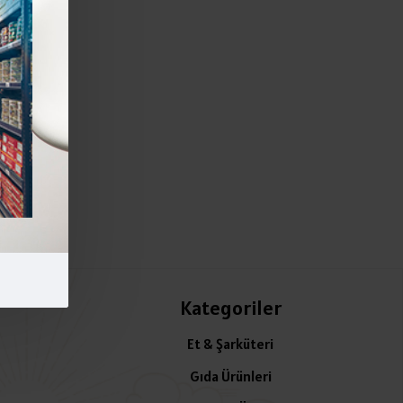
Kategoriler
Et & Şarküteri
Gıda Ürünleri