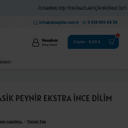
· İSTANBUL DIŞI TESLİMATLAR İÇİN BİZİMLE İLETİŞİME
info@aksagida.com.tr
0 538 596 84 34
0
Hesabım
0 ürün - 0,00 ₺
Giriş / Kayıt
ünleri
SİK PEYNİR EKSTRA İNCE DİLİM
um yapılmış.
-
Yorum Yap