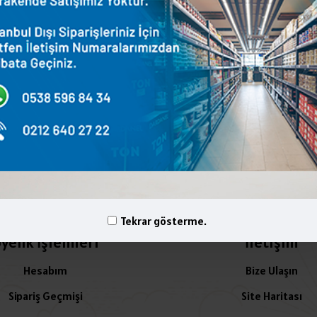
terest
WhatsApp
Email
Tekrar gösterme.
yelik İşlemleri
İletişim
Hesabım
Bize Ulaşın
Sipariş Geçmişi
Site Haritası