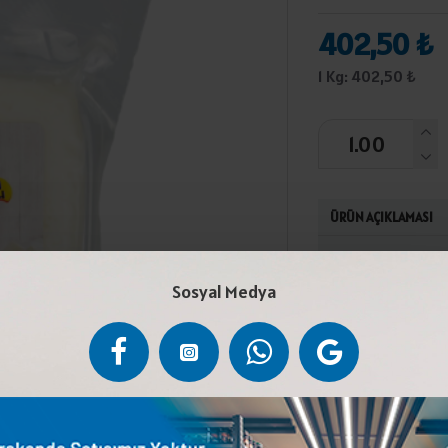
402,50 ₺
1 Kg: 402,50 ₺
ÜRÜN AÇIKLAMASI
Pastörize İnek S
120 gün olgunlaşt
Sosyal Medya
tebliğine uygun 
edilmelidir.Laktoz