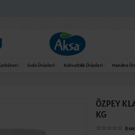
Şarküteri
Gıda Ürünleri
Kahvaltılık Ürünleri
Mandıra Ür
ÖZPEY KLA
KG
0 yor