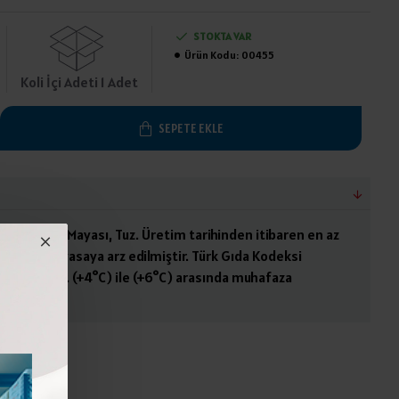
STOKTA VAR
Ürün Kodu:
00455
Koli İçi Adeti 1 Adet
SEPETE EKLE
ütü, Peynir Mayası, Tuz. Üretim tarihinden itibaren en az
ırılarak piyasaya arz edilmiştir. Türk Gıda Kodeksi
üretilmiştir. (+4°C) ile (+6°C) arasında muhafaza
 İçerir.