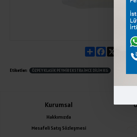
Share
Facebook
X
Pin
Etiketler:
ÖZPEY KLASİK PEYNİR EKSTRA İNCE DİLİM KG
Kurumsal
Ü
Hakkımızda
Mesafeli Satış Sözleşmesi