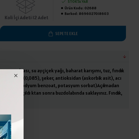
STOKTA VAR
Ürün Kodu:
02688
Barkod:
8696027018603
Koli İçi Adeti 12 Adet
SEPETE EKLE
mates salçası, su ayçiçek yağı, baharat karışımı, tuz, fındık
 sarımsak (0,085), şeker, antioksidan (askorbik asit), acı
, koruyucu sodyum benzoat, potasyum sorbat)Açılmadan
u yerde, açıldı ktan sonra buzdolabında saklayınız. Fındık,