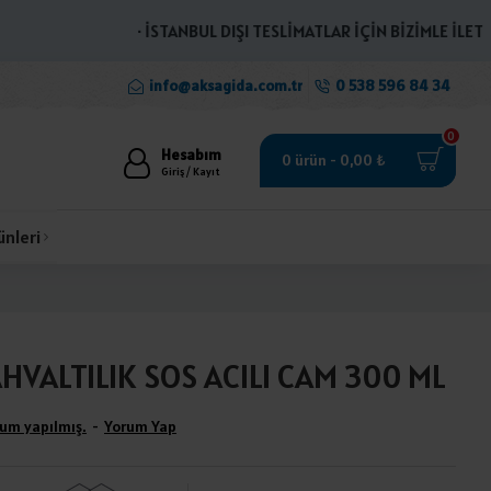
· İSTANBUL DIŞI TESLİMATLAR İÇİN BİZİMLE İLETİŞİME
info@aksagida.com.tr
0 538 596 84 34
0
Hesabım
0 ürün - 0,00 ₺
Giriş / Kayıt
ünleri
VALTILIK SOS ACILI CAM 300 ML
um yapılmış.
-
Yorum Yap