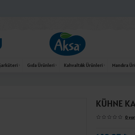
Şarküteri
Gıda Ürünleri
Kahvaltılık Ürünleri
Mandıra Ür
KÜHNE KAH
0 yor