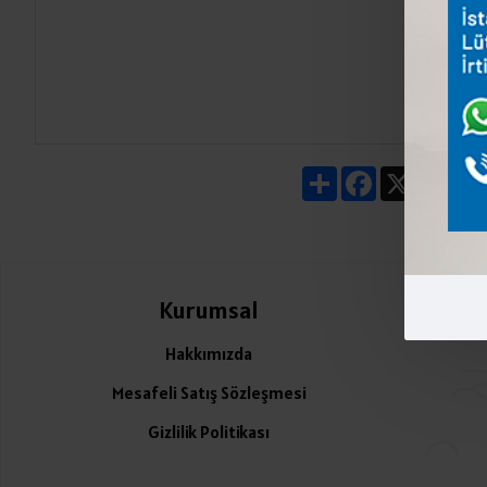
Share
Facebook
X
Pin
Kurumsal
Ü
Hakkımızda
Mesafeli Satış Sözleşmesi
Gizlilik Politikası