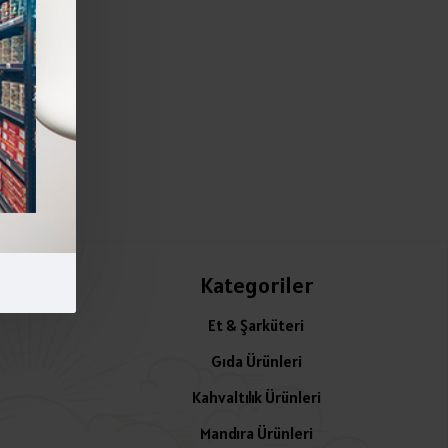
Kategoriler
Et & Şarküteri
Gıda Ürünleri
Kahvaltılık Ürünleri
Mandıra Ürünleri