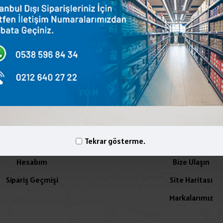
terest
WhatsApp
Email
yelik İşlemleri
İletişim
Tekrar gösterme.
Hesabım
Bize Ulaşın
Sipariş Geçmişi
Site Haritası
Markalarımız