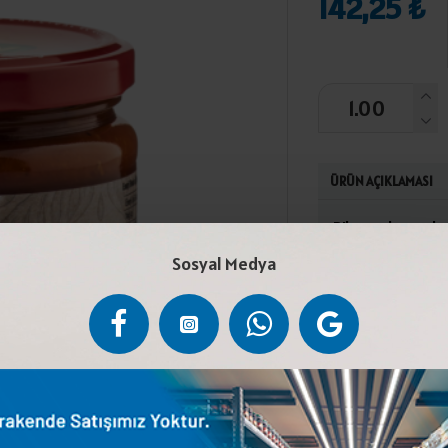
142,25 ₺
ÜRÜN AÇIKLAMASI
Biber salçası, do
(%5), ceviz (%2),
Sosyal Medya
biber ekstraktı
önce serin ve kur
ceviz içerir.