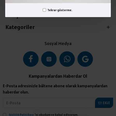
Üyelik İşlemleri
Tekrar gösterme.
İletişim
Kategoriler
Sosyal Medya
Kampanyalardan Haberdar Ol
E-Posta adresinizle bültene abone olarak kampanyalardan
haberdar olun.
EKLE
Gizlilik Politikası
'ni okudum ve kabul ediyorum.