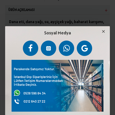
ÜRÜN AÇIKLAMASI
Dana eti, dana yağı, su, ayçiçek yağı, baharat karışımı,
patates nişastası, sofra tuzu, soya proteini, süt
Sosyal Medya
proteini, kıvam arttırıcı (karregenan), dekstroz, tütsü
aroma vericisi, stabilizatör (sodyum polifosfat),
antioksidan (askorbik asit), koruyucu (sod yum nitrit).
Emülsifiye et ürünüdür.0°C ile 4°C arasında saklayınız.
Soya ve süt proteini içerir.
Kurumsal