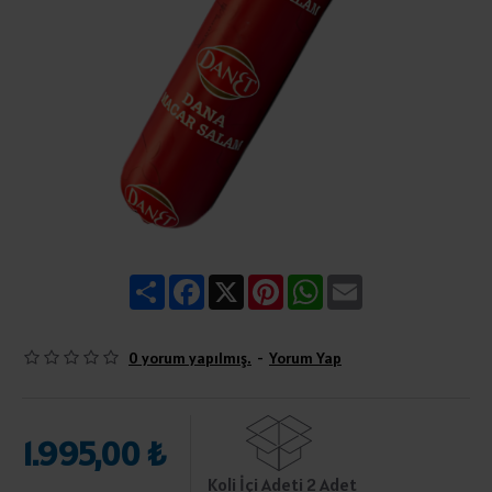
Share
Facebook
X
Pinterest
WhatsApp
Email
0 yorum yapılmış.
-
Yorum Yap
1.995,00 ₺
Koli İçi Adeti 2 Adet