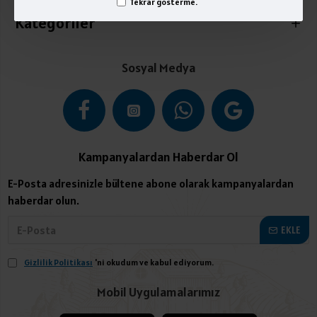
Tekrar gösterme.
Kategoriler
Sosyal Medya
Kampanyalardan Haberdar Ol
E-Posta adresinizle bültene abone olarak kampanyalardan
haberdar olun.
EKLE
Gizlilik Politikası
'ni okudum ve kabul ediyorum.
Mobil Uygulamalarımız