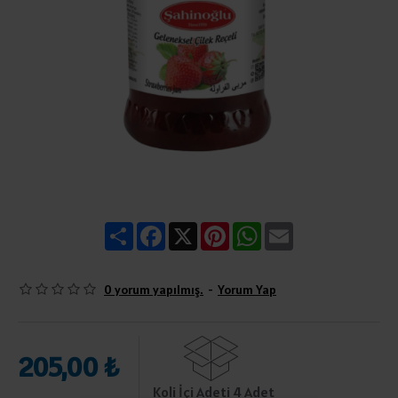
Share
Facebook
X
Pinterest
WhatsApp
Email
0 yorum yapılmış.
-
Yorum Yap
205,00 ₺
Koli İçi Adeti 4 Adet