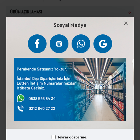
ÜRÜN AÇIKLAMASI
Sosyal Medya
Pastörize inek sütü, tuz, peynir mayası, peynir kültürü.
Kuru maddede en az %45 süt yağı içerir.4°Cde
saklayınız. Süt ürünleri - laktoz içerir.
Kurumsal
Üyelik İşlemleri
İletişim
Tekrar gösterme.