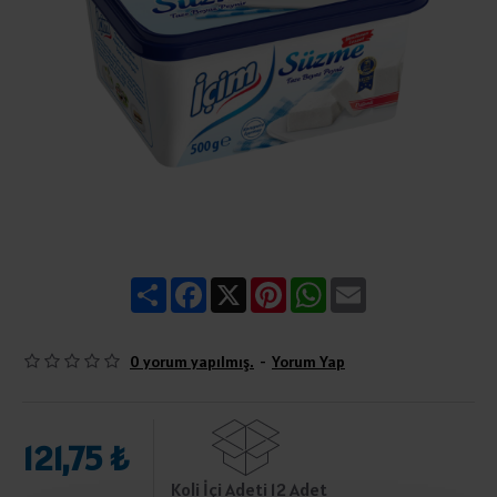
Share
Facebook
X
Pinterest
WhatsApp
Email
0 yorum yapılmış.
-
Yorum Yap
121,75 ₺
Koli İçi Adeti 12 Adet