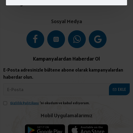
Kategoriler
Sosyal Medya
Kampanyalardan Haberdar Ol
E-Posta adresinizle bültene abone olarak kampanyalardan
haberdar olun.
EKLE
Gizlilik Politikası
'ni okudum ve kabul ediyorum.
Mobil Uygulamalarımız