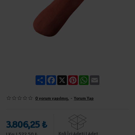
Share
Facebook
X
Pinterest
WhatsApp
Email
0 yorum yapılmış.
-
Yorum Yap
3.806,25 ₺
Koli İçi Adeti 1 Adet
1 Kg: 1.522,50 ₺