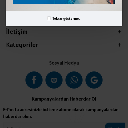
Kurumsal
Üyelik İşlemleri
Tekrar gösterme.
İletişim
Kategoriler
Sosyal Medya
Kampanyalardan Haberdar Ol
E-Posta adresinizle bültene abone olarak kampanyalardan
haberdar olun.