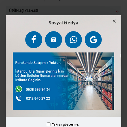
ÜRÜN AÇIKLAMASI
Sosyal Medya
Pastörize inek sütü, 2peynir mayası (şirden), kaya
tuzu. Kuru maddede en az %45 süt yağı içerir. 2°C ile
6°C arasında muhafaza ediniz.Laktoz İçerir.
Kurumsal
Üyelik İşlemleri
İletişim
Tekrar gösterme.