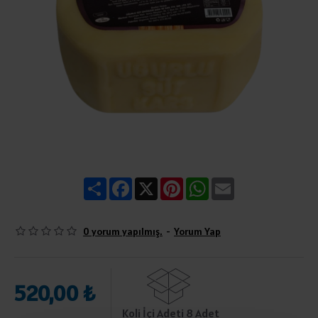
Share
Facebook
X
Pinterest
WhatsApp
Email
0 yorum yapılmış.
-
Yorum Yap
520,00 ₺
Koli İçi Adeti 8 Adet