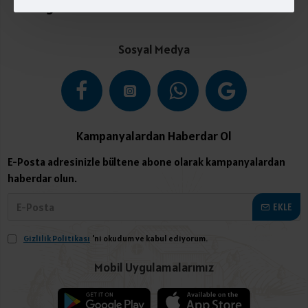
Kategoriler
Sosyal Medya
Kampanyalardan Haberdar Ol
E-Posta adresinizle bültene abone olarak kampanyalardan
haberdar olun.
EKLE
Gizlilik Politikası
'ni okudum ve kabul ediyorum.
Mobil Uygulamalarımız