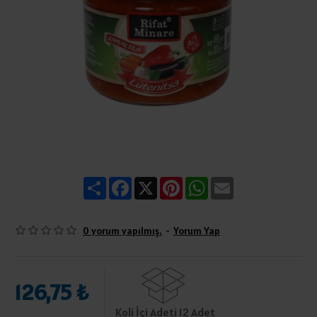
Share
Facebook
X
Pinterest
WhatsApp
Email
0 yorum yapılmış.
-
Yorum Yap
126,75 ₺
Koli İçi Adeti 12 Adet