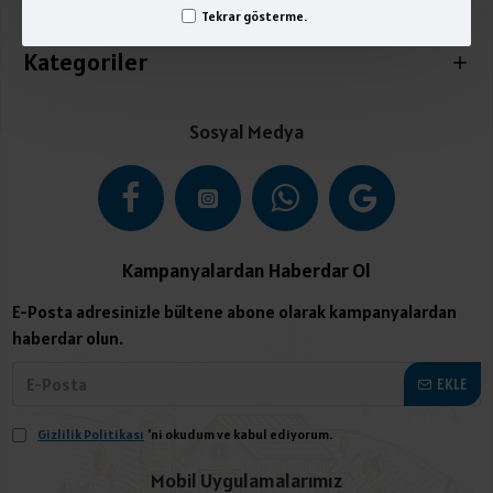
İletişim
Tekrar gösterme.
Kategoriler
Sosyal Medya
Kampanyalardan Haberdar Ol
E-Posta adresinizle bültene abone olarak kampanyalardan
haberdar olun.
EKLE
Gizlilik Politikası
'ni okudum ve kabul ediyorum.
Mobil Uygulamalarımız