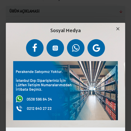
ÜRÜN AÇIKLAMASI
Közlenmiş acı biber, közlenmiş patlıcan, domates,
Sosyal Medya
havuç, maydonoz, tuz, şeker, çeşitli baharatlar,
sarımsak ve mısır özü yağıSerin ve kuru yerde
saklayınız. Güneş ışığından koruyunuz.Türk Gıda
Kodeksine uygun üretilmiştir.
Kurumsal
Üyelik İşlemleri