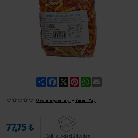
Share
Facebook
X
Pinterest
WhatsApp
Email
0 yorum yapılmış.
-
Yorum Yap
77,75 ₺
Koli İçi Adeti 24 Adet