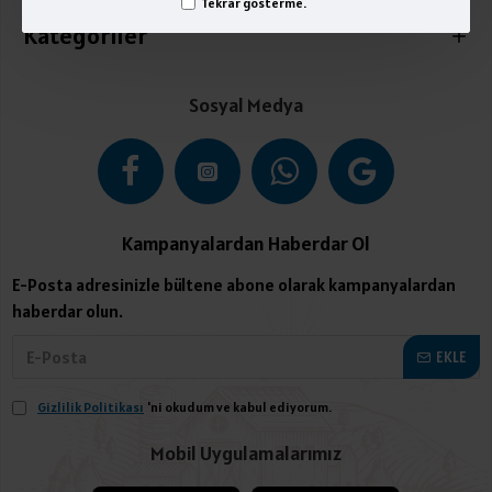
Tekrar gösterme.
Kategoriler
Sosyal Medya
Kampanyalardan Haberdar Ol
E-Posta adresinizle bültene abone olarak kampanyalardan
haberdar olun.
EKLE
Gizlilik Politikası
'ni okudum ve kabul ediyorum.
Mobil Uygulamalarımız