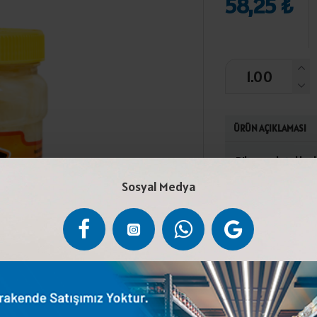
58,25 ₺
ÜRÜN AÇIKLAMASI
Biber, salatalık,
düzenleyici.Seri
Sosyal Medya