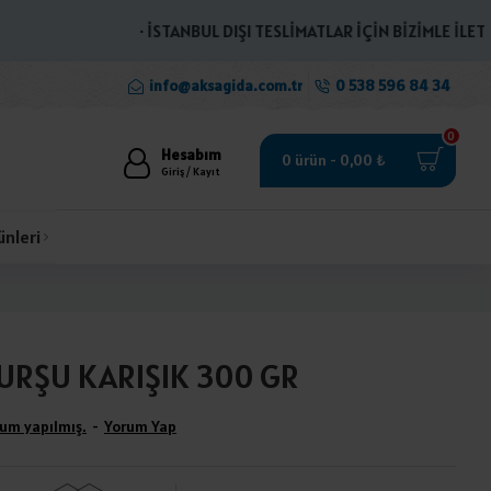
· İSTANBUL DIŞI TESLİMATLAR İÇİN BİZİMLE İLETİŞİME
info@aksagida.com.tr
0 538 596 84 34
0
Hesabım
0 ürün - 0,00 ₺
Giriş / Kayıt
ünleri
URŞU KARIŞIK 300 GR
um yapılmış.
-
Yorum Yap