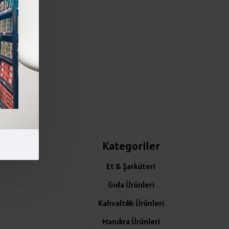
Kategoriler
Et & Şarküteri
Gıda Ürünleri
Kahvaltılık Ürünleri
Mandıra Ürünleri