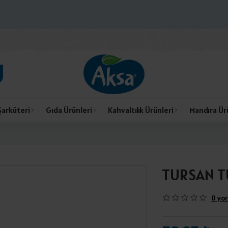
Şarküteri
Gıda Ürünleri
Kahvaltılık Ürünleri
Mandıra Ür
TURSAN T
0 yor