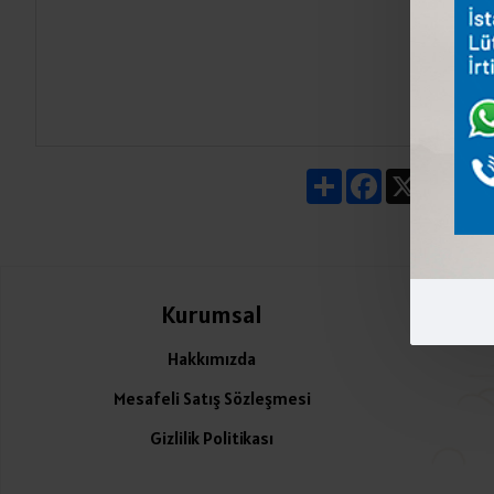
Share
Facebook
X
Pin
Kurumsal
Ü
Hakkımızda
Mesafeli Satış Sözleşmesi
Gizlilik Politikası