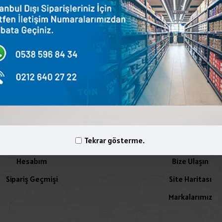
terest
WhatsApp
Email
yelik İşlemleri
İletişim
Tekrar gösterme.
Hesabım
Bize Ulaşın
Sipariş Geçmişi
Site Haritası
Markalarımız