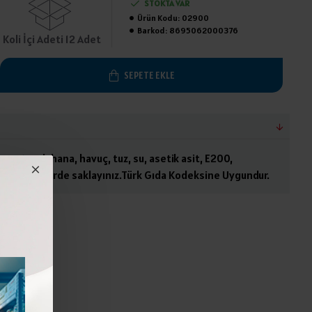
STOKTA VAR
Ürün Kodu:
02900
Barkod:
8695062000376
Koli İçi Adeti 12 Adet
SEPETE EKLE
 domates, lahana, havuç, tuz, su, asetik asit, E200,
n ve kuru yerde saklayınız.Türk Gıda Kodeksine Uygundur.