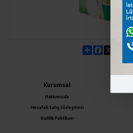
Share
Facebook
X
Pin
Kurumsal
Ü
Hakkımızda
Mesafeli Satış Sözleşmesi
Gizlilik Politikası