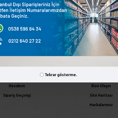
terest
WhatsApp
Email
yelik İşlemleri
İletişim
Tekrar gösterme.
Hesabım
Bize Ulaşın
Sipariş Geçmişi
Site Haritası
Markalarımız