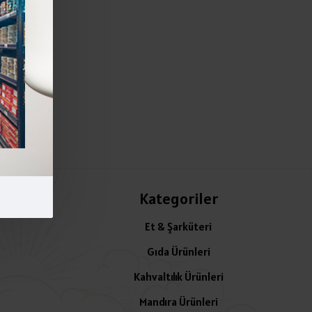
Kategoriler
Et & Şarküteri
Gıda Ürünleri
Kahvaltılık Ürünleri
Mandıra Ürünleri