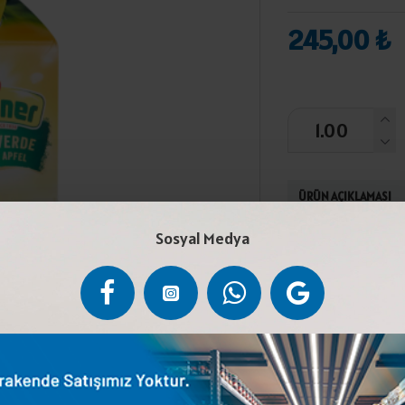
245,00 ₺
ÜRÜN AÇIKLAMASI
Sosyal Medya
Su, elma püresi
%20, şeker, asitl
(L-Askorbik asit)
kuru yerde muhaf
gün içinde tüketil