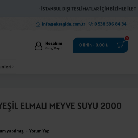
· İSTANBUL DIŞI TESLİMATLAR İÇİN BİZİMLE İLETİŞİM
info@aksagida.com.tr
0 538 596 84 34
0
Hesabım
0 ürün - 0,00 ₺
Giriş / Kayıt
ünleri
YEŞİL ELMALI MEYVE SUYU 2000
um yapılmış.
-
Yorum Yap