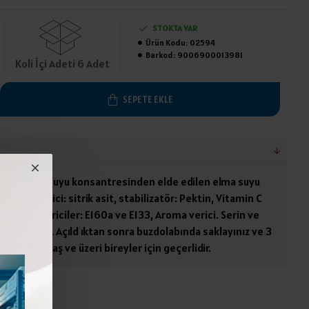
STOKTA VAR
Ürün Kodu:
02594
Barkod:
9006900013981
Koli İçi Adeti 6 Adet
SEPETE EKLE
 %20, elma suyu konsantresinden elde edilen elma suyu
ik düzenleyici: sitrik asit, stabilizatör: Pektin, Vitamin C
, Renklendiriciler: E160a ve E133, Aroma verici. Serin ve
aza ediniz. Açıld ıktan sonra buzdolabında saklayınız ve 3
melidir.4 yaş ve üzeri bireyler için geçerlidir.