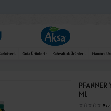
Şarküteri
Gıda Ürünleri
Kahvaltılık Ürünleri
Mandıra Ür
PFANNER 
ML
0 yor