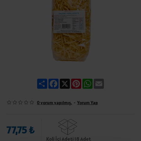
Share
Facebook
X
Pinterest
WhatsApp
Email
0 yorum yapılmış.
-
Yorum Yap
77,75 ₺
Koli İçi Adeti 18 Adet