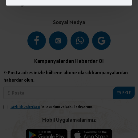
Kategoriler
Sosyal Medya
Kampanyalardan Haberdar Ol
E-Posta adresinizle bültene abone olarak kampanyalardan
haberdar olun.
EKLE
Gizlilik Politikası
'ni okudum ve kabul ediyorum.
Mobil Uygulamalarımız