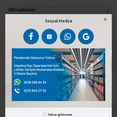
ÜRÜN AÇIKLAMASI
Sosyal Medya
Durum buğday unu, yumurta, kayatuzu. Serin, kuru ve
güneş görmeyen yerde muhafaza ediniz. Gluten ve
yumurta içerir
Kurumsal
Üyelik İşlemleri
İletişim
Tekrar gösterme.