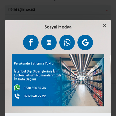
ÜRÜN AÇIKLAMASI
Dana eti, dana yağı, sarımsak, kırmızı toz biber,
Sosyal Medya
kimyon, karabiber, yenibahar, kekik, tarçın, zencefil,
tuz, dekstroz, stabilizör, antioksidan, koruyucu madde
(sodyum nitrit).0°C ile (+4°C ) arasında muhafaza
ediniz. Türk gıda kodeksine uygun üretilmişti r.
Kurumsal
Üyelik İşlemleri