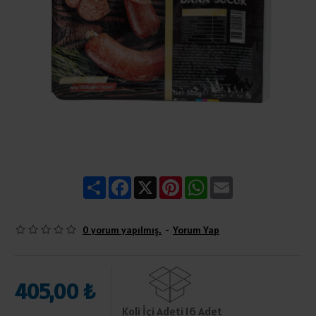
Share
Facebook
X
Pinterest
WhatsApp
Email
0 yorum yapılmış.
-
Yorum Yap
405,00 ₺
Koli İçi Adeti 16 Adet