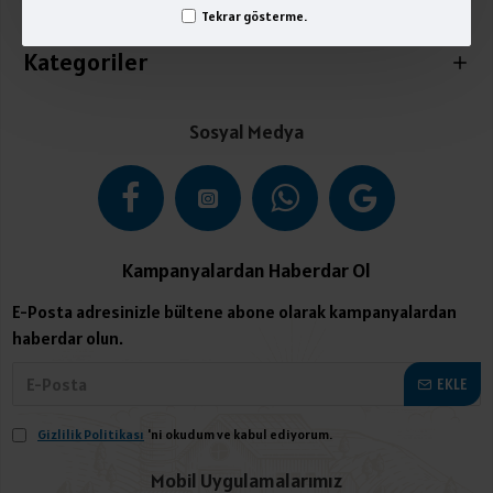
İletişim
Tekrar gösterme.
Kategoriler
Sosyal Medya
Kampanyalardan Haberdar Ol
E-Posta adresinizle bültene abone olarak kampanyalardan
haberdar olun.
EKLE
Gizlilik Politikası
'ni okudum ve kabul ediyorum.
Mobil Uygulamalarımız