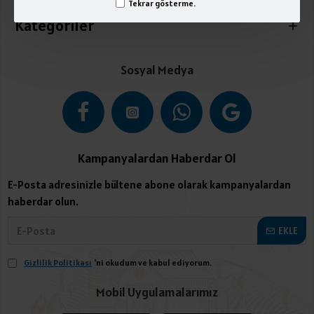
Tekrar gösterme.
Kategoriler
Sosyal Medya
Kampanyalardan Haberdar Ol
E-Posta adresinizle bültene abone olarak kampanyalardan
haberdar olun.
EKLE
Gizlilik Politikası
'ni okudum ve kabul ediyorum.
Mobil Uygulamalarımız