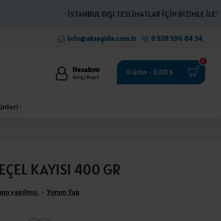
· İSTANBUL DIŞI TESLİMATLAR İÇİN BİZİMLE İLETİŞİM
info@aksagida.com.tr
0 538 596 84 34
0
Hesabım
0 ürün - 0,00 ₺
Giriş / Kayıt
ünleri
ÇEL KAYISI 400 GR
um yapılmış.
-
Yorum Yap