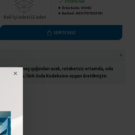
STOKTA VAR
Ürün Kodu:
01042
Barkod:
8697707925761
Koli İçi Adeti 12 Adet
SEPETE EKLE
imon suyu.Güneş ışığından uzak, rutubetsiz ortamda, oda
afaza ediniz.Türk Gıda Kodeksine uygun üretilmiştir.