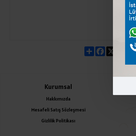
Share
Facebook
X
Pin
Kurumsal
Ü
Hakkımızda
Mesafeli Satış Sözleşmesi
Gizlilik Politikası