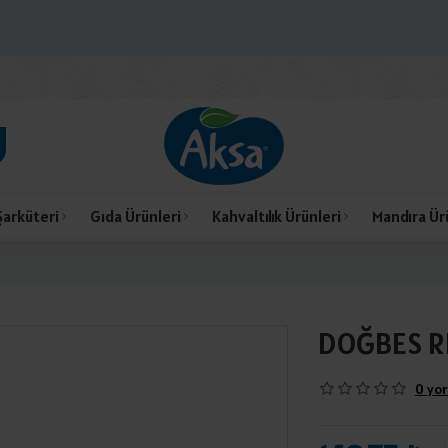
Şarküteri
Gıda Ürünleri
Kahvaltılık Ürünleri
Mandıra Ür
DOĞBES RE
0 yor