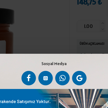
148,75 ₺
ÜRÜN AÇIKLAMASI
Şeker, kayısı, l
sıcaklığında muh
Sosyal Medya