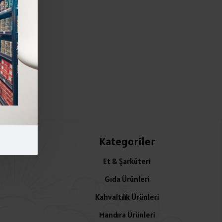
Kategoriler
Et & Şarküteri
Gıda Ürünleri
Kahvaltılık Ürünleri
Mandıra Ürünleri