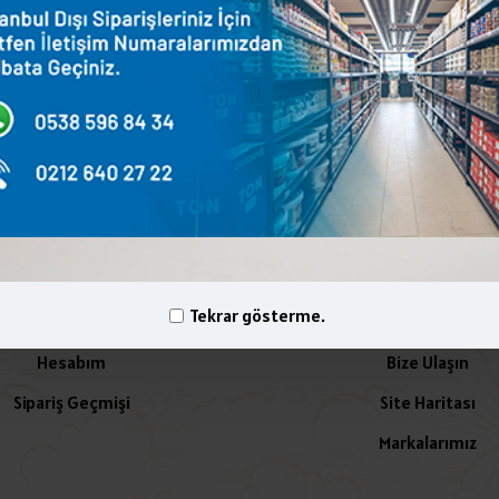
terest
WhatsApp
Email
yelik İşlemleri
İletişim
Tekrar gösterme.
Hesabım
Bize Ulaşın
Sipariş Geçmişi
Site Haritası
Markalarımız