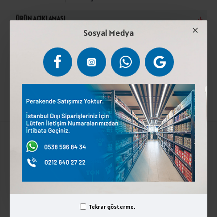
ÜRÜN AÇIKLAMASI
Sosyal Medya
HurmaSerin ve kuru yerde muhafaza ediniz.Eser
miktarda sert kabuklu meyveler ve gluten içerir.
Kurumsal
Üyelik İşlemleri
İletişim
Kategoriler
Tekrar gösterme.