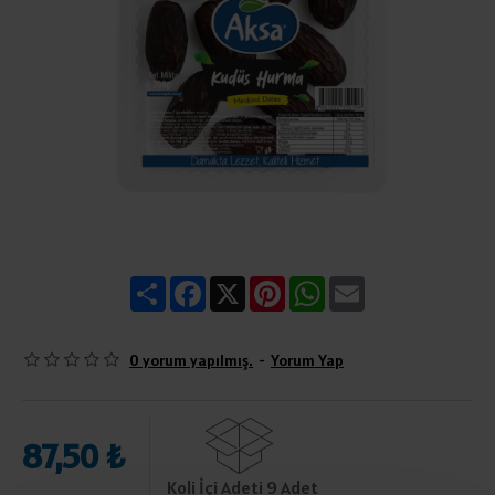
Share
Facebook
X
Pinterest
WhatsApp
Email
0 yorum yapılmış.
-
Yorum Yap
87,50 ₺
Koli İçi Adeti 9 Adet