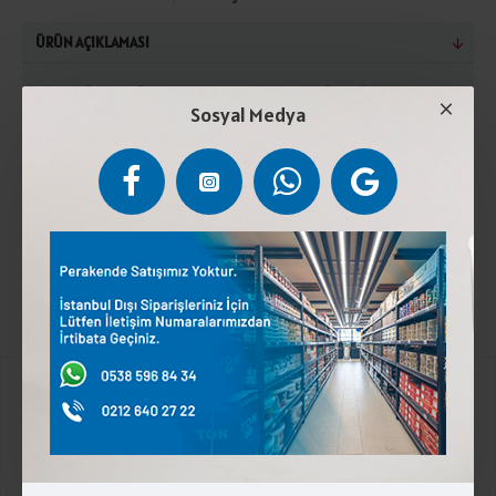
ÜRÜN AÇIKLAMASI
Tahin (susam)%55, Şeker, Emülgatör (E471), Çöven
Sosyal Medya
ekstraktı, Asit (E330), Aroma ( Bitkisel kökenli
vanilin), antep fıstığı içi %5. Serin ve kuru yerde
saklayınız.Susam ve antep fıstığı. Eser mktarda
kabuklu meyveler ve yerfıstığı içerir.
Kurumsal
Üyelik İşlemleri