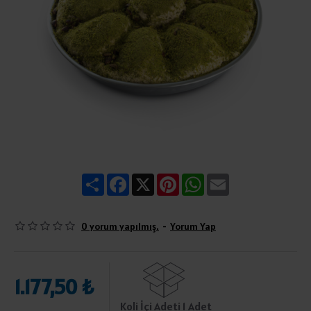
Share
Facebook
X
Pinterest
WhatsApp
Email
0 yorum yapılmış.
-
Yorum Yap
1.177,50 ₺
Koli İçi Adeti 1 Adet