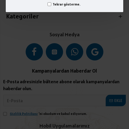
İletişim
Tekrar gösterme.
Kategoriler
Sosyal Medya
Kampanyalardan Haberdar Ol
E-Posta adresinizle bültene abone olarak kampanyalardan
haberdar olun.
EKLE
Gizlilik Politikası
'ni okudum ve kabul ediyorum.
Mobil Uygulamalarımız