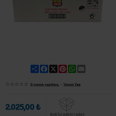
Share
Facebook
X
Pinterest
WhatsApp
Email
0 yorum yapılmış.
-
Yorum Yap
2.025,00 ₺
Koli İçi Adeti 1 Adet