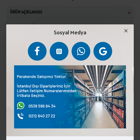
ÜRÜN AÇIKLAMASI
Pastörize İnek Sütü, Maya ve Tuz. Kuru Maddede
Sosyal Medya
Minimum %45 Süt Yağı İçerir. Türk Gıda Kodeksi
tebliğine uygun üretilmiştir. (+4°C) ile (+6°C) arasında
muhafaza edilmelidir. Son tüketim tarihinden önce
tüketilmelidir. Laktoz İçerir.
Kurumsal
Üyelik İşlemleri