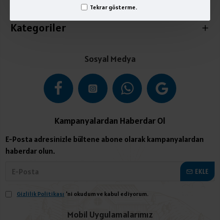
İletişim
Tekrar gösterme.
Kategoriler
Sosyal Medya
Kampanyalardan Haberdar Ol
E-Posta adresinizle bültene abone olarak kampanyalardan
haberdar olun.
EKLE
Gizlilik Politikası
'ni okudum ve kabul ediyorum.
Mobil Uygulamalarımız