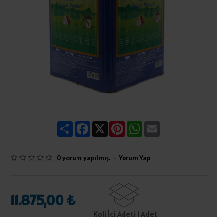
Share
Facebook
X
Pinterest
WhatsApp
Email
0 yorum yapılmış.
-
Yorum Yap
11.875,00 ₺
Koli İçi Adeti 1 Adet