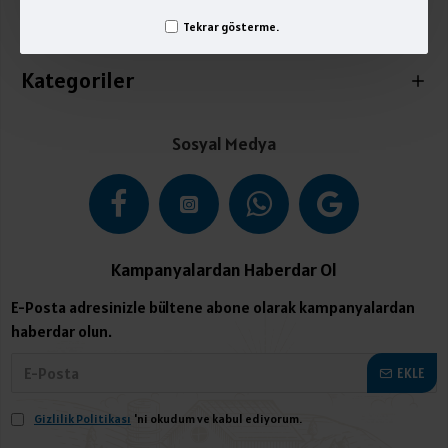
Tekrar gösterme.
İletişim
Kategoriler
Sosyal Medya
Kampanyalardan Haberdar Ol
E-Posta adresinizle bültene abone olarak kampanyalardan
haberdar olun.
EKLE
Gizlilik Politikası
'ni okudum ve kabul ediyorum.